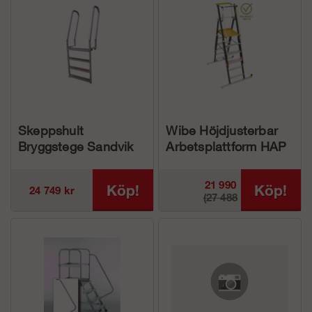
Skeppshult
Wibe Höjdjusterbar
Bryggstege Sandvik
Arbetsplattform HAP
21 990
Köp!
Köp!
24 749 kr
(27 488
kr
kr)