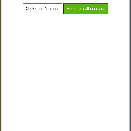
Cookie-inställningar
Acceptera alla cookies
Wibe Anliggande
Loft Mini
Enkelstege BASE
fr. 749
Köp!
Köp!
5 363 kr
(fr. 936
kr
kr)
St?platta
St?platta