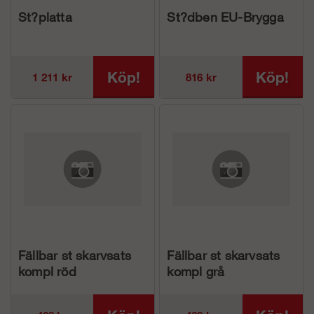
St?platta
St?dben EU-Brygga
Köp!
Köp!
1 211 kr
816 kr
Fällbar st skarvsats
Fällbar st skarvsats
kompl röd
kompl grå