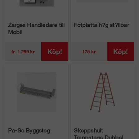
Zarges Handledare till
Fotplatta h?g st?llbar
Mobil
Plattformstrappa
Z600
Köp!
Köp!
fr. 1 289 kr
175 kr
Pa-So Byggsteg
Skeppshult
Trappstege Dubbel