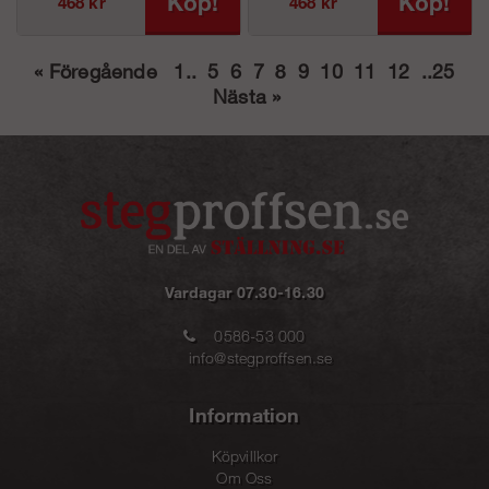
Köp!
Köp!
468 kr
468 kr
«
Föregående
1
..
5
6
7
8
9
10
11
12
..
25
Nästa
»
Vardagar 07.30-16.30
0586-53 000
info@stegproffsen.se
Information
Köpvillkor
Om Oss