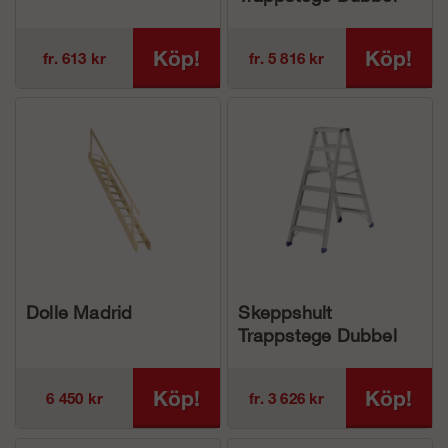
Proffs Glasfiber
Köp!
Köp!
fr. 613 kr
fr. 5 816 kr
Dolle Madrid
Skeppshult
Trappstege Dubbel
Proffs
Köp!
Köp!
6 450 kr
fr. 3 626 kr