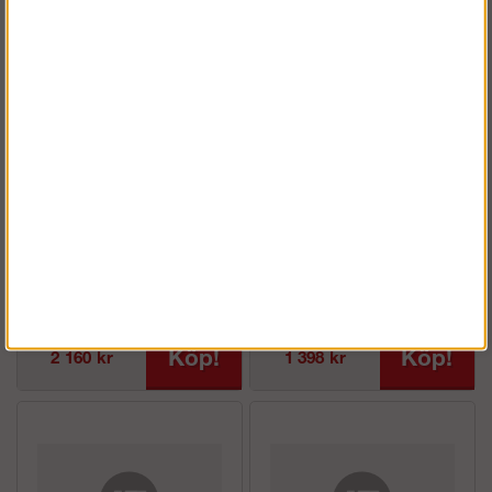
St?platta
St?platta
Köp!
Köp!
2 160 kr
1 398 kr