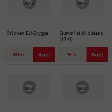
St?dben EU-Brygga
Gummilist till distans
(10 st)
Köp!
Köp!
683 kr
76 kr