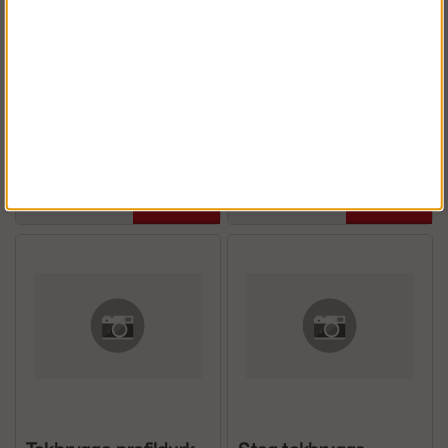
Takbrygga profildurk
Stag takbrygga
2380x350 t-röd
1st/sträcka zm
Köp!
Köp!
1 548 kr
141 kr