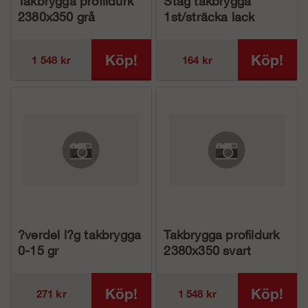
Takbrygga profildurk
Stag takbrygga
2380x350 grå
1st/sträcka lack
Köp!
Köp!
1 548 kr
164 kr
?verdel l?g takbrygga
Takbrygga profildurk
0-15 gr
2380x350 svart
Köp!
Köp!
271 kr
1 548 kr