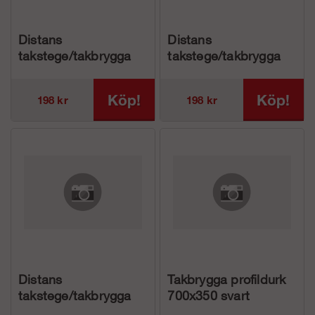
Distans
Distans
takstege/takbrygga
takstege/takbrygga
lack
rödl
Köp!
Köp!
198 kr
198 kr
Distans
Takbrygga profildurk
takstege/takbrygga
700x350 svart
tegelröd