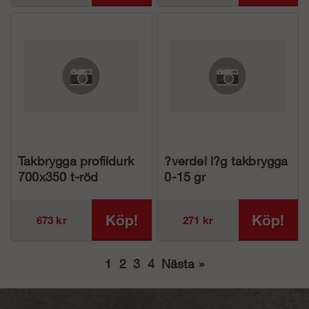
Takbrygga profildurk
?verdel l?g takbrygga
700x350 t-röd
0-15 gr
Köp!
Köp!
673 kr
271 kr
1
2
3
4
Nästa
»