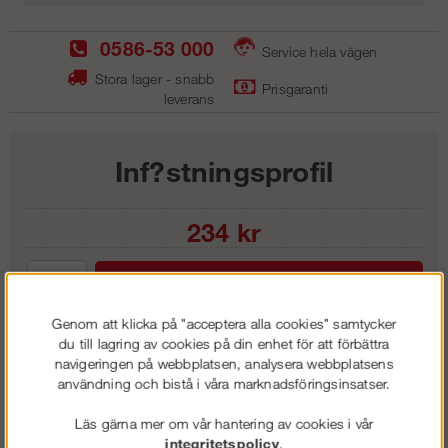
0586-53 000
Service hela vägen
Stora lager - snabb
Prisgaranti
leverans
Inf?stningsprofil
234
kr
Lägg i kundvagnen
Genom att klicka på "acceptera alla cookies" samtycker
du till lagring av cookies på din enhet för att förbättra
navigeringen på webbplatsen, analysera webbplatsens
användning och bistå i våra marknadsföringsinsatser.
Frakt:
Klass 1 - 99 kr ex moms
Artnr:
TIP 3303
Läs gärna mer om vår hantering av cookies i vår
integritetspolicy
.