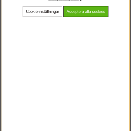
Cookie-inställningar
Acceptera alla cookies
Beskrivning
Detaljerad info
Vanliga frågor
Andra köpte även
VÄLKOMMEN TILL
STEGPROFFSEN.SE
VÄNLIGEN VÄLJ PRIVAT ELLER FÖRETAG NEDAN.
PRIVAT INKL. MOMS