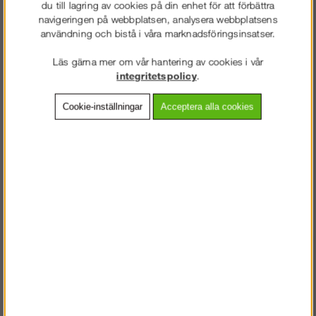
du till lagring av cookies på din enhet för att förbättra
navigeringen på webbplatsen, analysera webbplatsens
användning och bistå i våra marknadsföringsinsatser.
Läs gärna mer om vår hantering av cookies i vår
Frakt:
Klass 2 - 149 kr ex moms
integritetspolicy
.
Artnr:
EB-E2467124
Cookie-inställningar
Acceptera alla cookies
Beskrivning
Detaljerad info
Vanliga frågor
Större bärbar väska lämplig vid arbete på mindre byggen, rotjobb
eller som undercentral på det lite större bygget. Alla uttag skyddade
av jordfelsbrytare på 30mA.
VÄLKOMMEN TILL
Tillverkad i slagtålig termoplast