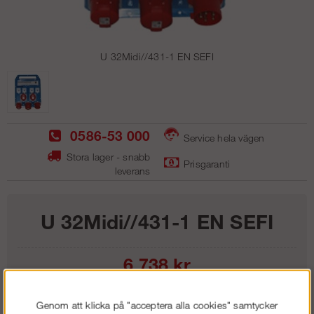
U 32Midi//431-1 EN SEFI
0586-53 000
Service hela vägen
Stora lager - snabb
Prisgaranti
leverans
U 32Midi//431-1 EN SEFI
6 738
kr
Lägg i kundvagnen
Genom att klicka på "acceptera alla cookies" samtycker