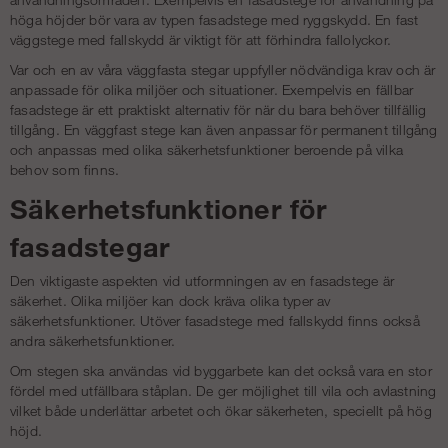
höga höjder bör vara av typen fasadstege med ryggskydd. En fast
väggstege med fallskydd är viktigt för att förhindra fallolyckor.
Var och en av våra väggfasta stegar uppfyller nödvändiga krav och är
anpassade för olika miljöer och situationer. Exempelvis en fällbar
fasadstege är ett praktiskt alternativ för när du bara behöver tillfällig
tillgång. En väggfast stege kan även anpassar för permanent tillgång
och anpassas med olika säkerhetsfunktioner beroende på vilka
behov som finns.
Säkerhetsfunktioner för
fasadstegar
Den viktigaste aspekten vid utformningen av en fasadstege är
säkerhet. Olika miljöer kan dock kräva olika typer av
säkerhetsfunktioner. Utöver fasadstege med fallskydd finns också
andra säkerhetsfunktioner.
Om stegen ska användas vid byggarbete kan det också vara en stor
fördel med utfällbara ståplan. De ger möjlighet till vila och avlastning
vilket både underlättar arbetet och ökar säkerheten, speciellt på hög
höjd.