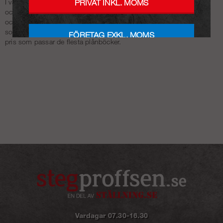
I vårt sortiment online kan du välja fasadstege med olika funktion
PRIVAT INKL. MOMS
och tillbehör. En bra fasadstege ska vara både säker och praktiskt,
och att köpa fasadstege från oss är en investering i såväl kvalitet
som säkerhet. Dessutom hittar du här enkelt en fasadstege med
FÖRETAG EXKL. MOMS
pris som passar de flesta plånböcker.
Vardagar 07.30-16.30