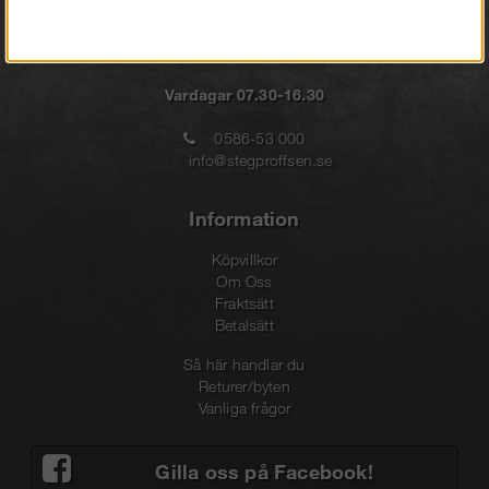
Vardagar 07.30-16.30
0586-53 000
info@stegproffsen.se
Information
Köpvillkor
Om Oss
Fraktsätt
Betalsätt
Så här handlar du
Returer/byten
Vanliga frågor
Gilla oss på Facebook!