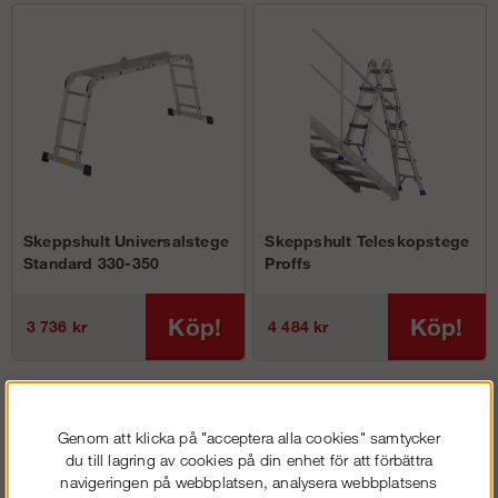
Skeppshult Universalstege
Skeppshult Teleskopstege
Standard 330-350
Proffs
Köp!
Köp!
3 736 kr
4 484 kr
Vad är en universalstege?
En universalstege eller kombistege är precis vad namnet avslöjar.
Genom att klicka på "acceptera alla cookies" samtycker
Det är alltså en stege som uppfyller många ändamål eftersom den
du till lagring av cookies på din enhet för att förbättra
går att kombinera till olika arbetsmoment. Du kan smidigt använda
navigeringen på webbplatsen, analysera webbplatsens
en universalstege som en vanlig enkelstege. Men den fungerar även