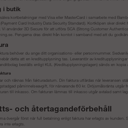
 i butik
r säkra kortbetalningar med Visa eller MasterCard i samarbete med Bambo
Payment Card Industry Data Security Standard). Kortköpen sker direkt h
r. Vi använder 3D Secure för att utföra SCA (Strong Customer Authentica
llning.se. Pengarna dras direkt från kontot i samband med att du godkän
ura
ktura behöver du ange ditt organisations- eller personnummer. Sedvanlig
innebär detta att en kreditupplysning tas. Leverantör av kreditupplysni
nditbolag beställs enligt KUL (Kreditupplysningslagen) sänds en kopia a
aktura
ar och räknas från fakturadatum. Din faktura utfärdas när leveransen stäl
agstadgad påminnelseavgift, för närvarande 60 kr. Dröjsmålsränta utgår 
uran till inkasso. Om fakturan lämnas till inkasso utgår avtalad samt la
ts- och återtagandeförbehåll
rna övergår först när full betalning enligt faktura har erlagts av kunden. St
ra inte erlagts.