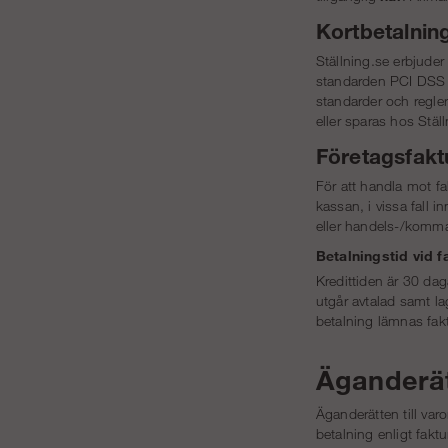
Kortbetalning
Ställning.se erbjude
standarden PCI DSS (
standarder och regle
eller sparas hos Stä
Företagsfakt
För att handla mot fa
kassan, i vissa fall 
eller handels-/komma
Betalningstid vid f
Kredittiden är 30 dag
utgår avtalad samt l
betalning lämnas fakt
Äganderät
Äganderätten till varo
betalning enligt faktu