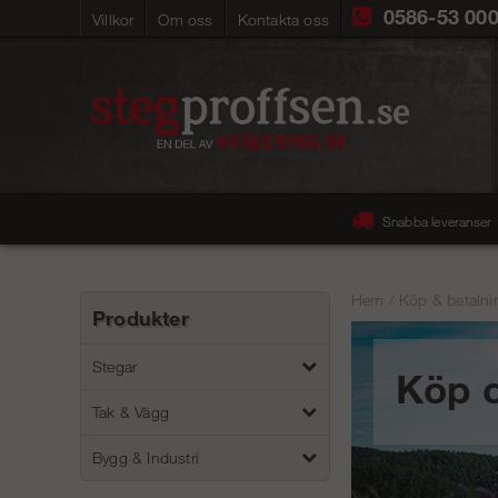
0586-53 00
Villkor
Om oss
Kontakta oss
Snabba leveranser
Hem
/
Köp & betalni
Produkter
Stegar
Köp o
Tak & Vägg
Bygg & Industri