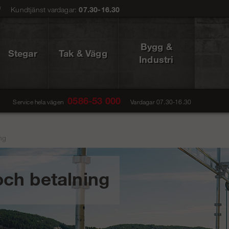
0
Kundtjänst vardagar:
07.30-16.30
Bygg &
Stegar
Tak & Vägg
Industri
0586-53 000
Service hela vägen
Vardagar 07.30-16.30
ng
ch betalning