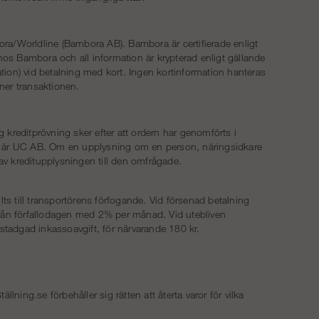
ra/Worldline (Bambora AB). Bambora är certifierade enligt
os Bambora och all information är krypterad enligt gällande
tion) vid betalning med kort. Ingen kortinformation hanteras
ner transaktionen.
 kreditprövning sker efter att ordern har genomförts i
ngar är UC AB. Om en upplysning om en person, näringsidkare
v kreditupplysningen till den omfrågade.
lts till transportörens förfogande. Vid försenad betalning
från förfallodagen med 2% per månad. Vid utebliven
gstadgad inkassoavgift, för närvarande 180 kr.
ällning.se förbehåller sig rätten att återta varor för vilka