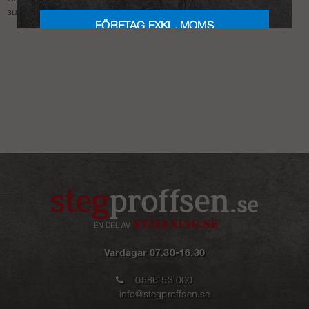
support så kommer de hjälpa dig omgående.
FÖRETAG EXKL. MOMS
Vardagar 07.30-16.30
0586-53 000
info@stegproffsen.se