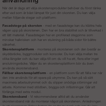
När det är dags att välja skorstensprodukter behöver du först tänka
efter vad som är bäst lämpat för just din skorsten. Du kan välja
mellan följande stegar och plattform:
Fasadstege på skorsten
- med en fasadstege kan du klättra hela
vägen upp på skorstenen. Den har en bra stabilitet och är tillverkad i
ett lätt material. Fasadstegen har en profilerad stegpinne som
minskar halkrisken och har en stukning på båda sidor för bättre
säkerhet.
Skorstensplattform
- monteras på skorstenen och den består av
skyddsräcke, byggmoduler och konsoler. Du kan välja mellan tre
olika längder och du kan välja till om du vill ha ett, flera eller inget
anslutningsräcke. Väljer du en skorstensplattform bör du även
använda skorstensband.
Fällbar skorstensplattform
- en plattform som får att fälla ner när
den inte används för att spara på utrymme. Du kan på så sätt
maximera arbetsutrymmet och du slipper onödiga störningar vid
arbete. Kommer med stödben, brygga och infästningar. Går att
förlänga med extra modul.
Skorstensband
- Vi rekommenderar alltid att du använder
skorstensband när du monterar något på skorstenen. Anledningen
är att skorstenen åldras fortare än andra murverk och om du inte