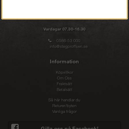
Vardagar 07.30-16.30
0586-53 000
info@stegproffsen.se
Information
Köpvillkor
Om Oss
Fraktsätt
Betalsätt
Så här handlar du
Returer/byten
Vanliga frågor
Gilla oss på Facebook!