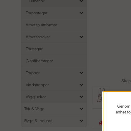
Tillbehör
Trappstegar
Arbetsplattformar
Arbetsbockar
Trästegar
Glasfiberstegar
Trappor
Skepp
Vindstrappor
Väggluckor
Genom a
Tak & Vägg
enhet fö
05
Bygg & Industri
Stora lager -