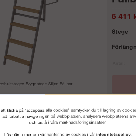
6 411
k
Stege
Förläng
Antal:
shultstegen Bryggstege Siljan Fällbar
tt klicka på "acceptera alla cookies" samtycker du till lagring av cookie
Frakt:
r att förbättra navigeringen på webbplatsen, analysera webbplatsens a
86-53 000
Service hela vägen
Artnr:
och bistå i våra marknadsföringsinsatser.
 snabb leverans
Prisgaranti
Läs gärna mer om vår hantering av cookies i vår
integritetspolicy
.