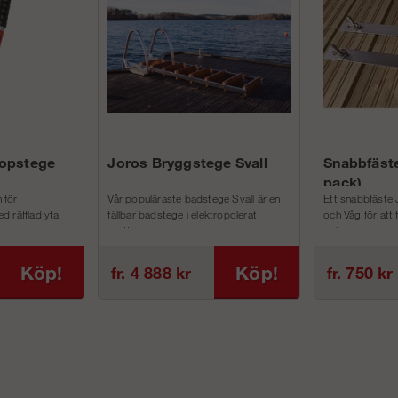
kopstege
Joros Bryggstege Svall
Snabbfäste
pack)
 för
Vår populäraste badstege Svall är en
Ett snabbfäste 
d räfflad yta
fällbar badstege i elektropolerat
och Våg för att
rostfri...
och m...
Köp!
Köp!
fr. 4 888 kr
fr. 750 kr