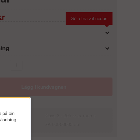
r
Gör dina val nedan
ning
Bryggstege Siljan Fällbar 4-st
4 311 kr
Förlängningsdel Siljan 3-steg
2 100 kr
Lägg i kundvagnen
s på din
Klass 3 - 295 kr ex moms
nvändning
SK-00000805-set