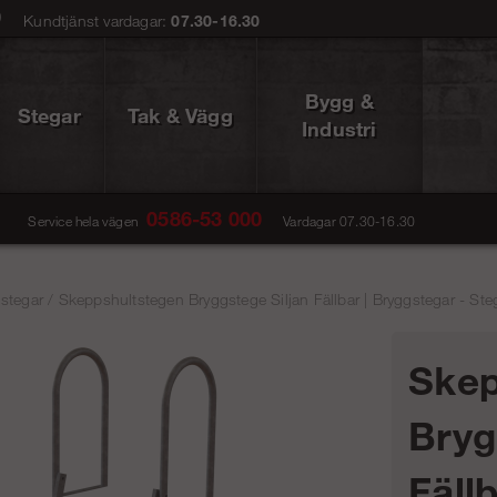
0
Kundtjänst vardagar:
07.30-16.30
Bygg &
Stegar
Tak & Vägg
Industri
0586-53 000
Service hela vägen
Vardagar 07.30-16.30
stegar
/
Skeppshultstegen Bryggstege Siljan Fällbar | Bryggstegar - Ste
Skep
Bryg
Fäll