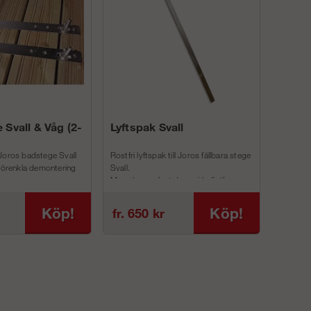
 Svall & Våg (2-
Lyftspak Svall
Joros badstege Svall
Rostfri lyftspak till Joros fällbara stege
 förenkla demontering
Svall.
Man skruvar fast denna i befintliga
inf...
Köp!
Köp!
fr. 650 kr