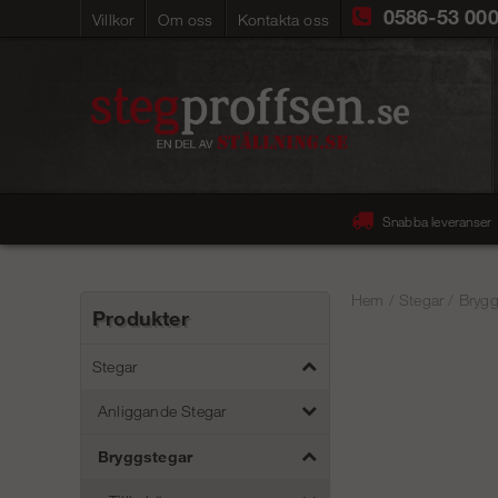
0586-53 00
Villkor
Om oss
Kontakta oss
Snabba leveranser
Hem
/
Stegar
/
Brygg
Produkter
Stegar
Anliggande Stegar
Bryggstegar