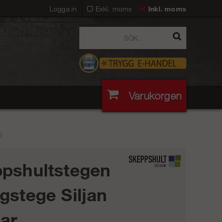
Logga in
Exkl. moms
Inkl. moms
Varukorgen
g
pshultstegen
gstege Siljan
bar