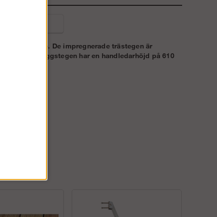
liga frågor
cerad i Sverige. De impregnerade trästegen är
nsumenter. Bryggstegen har en handledarhöjd på 610