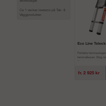
arbetsdagar.
Ca 1 veckas leverans på Tak- &
Väggprodukter.
Eco Line Teles
Perfekta hemmastegen
hemmafixaren. Steg me
för att minimera h...
fr. 2 925 kr