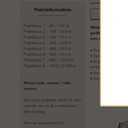
Fraktinformation
Beskri
Fraktklass 1 - 99 / 124 kr
Skeppshultstegens 
Fraktklass 2 - 199 / 249 kr
godkända enligt Sv
Fraktklass 3 - 299 / 374 kr
mm och en fällbar f
Fraktklass 4 - 399 / 499 kr
Fraktklass 5 - 499 / 624 kr
• Svensktillverkad
Fraktklass 6 - 595 / 744 kr
• Gjord av varmförzin
Fraktklass 7 - 995 / 1274 kr
• Impregmerade träs
Fraktklass 8 - 1950 / 2438 kr
• Fällbar funktion
• Handledarhöjd 61
• Kan kompletteras 
Priser exkl. moms / inkl.
moms.
Alla varor levereras direkt till dörr
oavsett om du är privatperson
eller företag.
Normal leveranstid 2-5