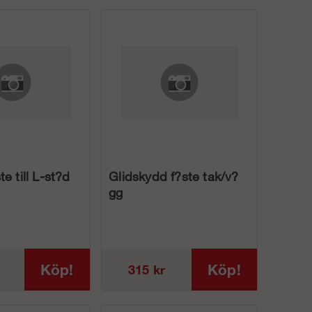
e till L-st?d
Glidskydd f?ste tak/v?
gg
Köp!
Köp!
315 kr