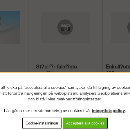
St?d f?r falsf?ste
Enkelf?ste
snedfals
100mm
tt klicka på "acceptera alla cookies" samtycker du till lagring av cookie
r att förbättra navigeringen på webbplatsen, analysera webbplatsens a
och bistå i våra marknadsföringsinsatser.
Köp!
Köp!
253 kr
408 kr
Läs gärna mer om vår hantering av cookies i vår
integritetspolicy
.
Cookie-inställningar
Acceptera alla cookies