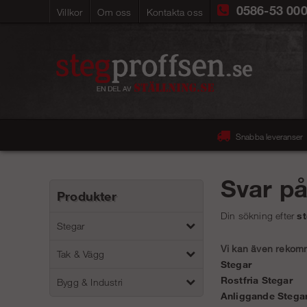
0586-53 00
Villkor
Om oss
Kontakta oss
Snabba leveranser
Svar p
Produkter
Din sökning efter
st
Stegar
Vi kan även rekomme
Tak & Vägg
Stegar
Rostfria Stegar
Bygg & Industri
Anliggande Stega