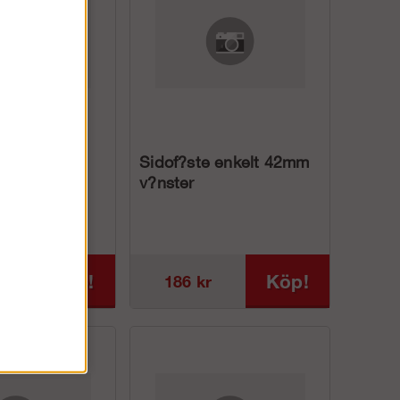
 till L-st?d
Sidof?ste enkelt 42mm
v?nster
Köp!
Köp!
186 kr