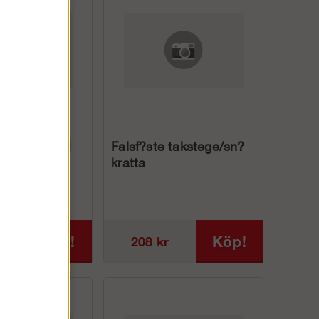
e till L-st?d
Falsf?ste takstege/sn?
kratta
Köp!
Köp!
208 kr