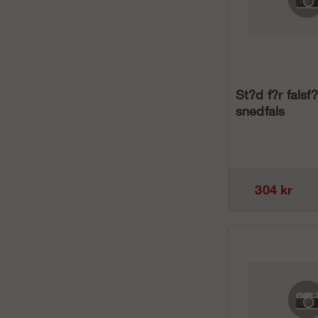
St?d f?r falsf
snedfals
304 kr