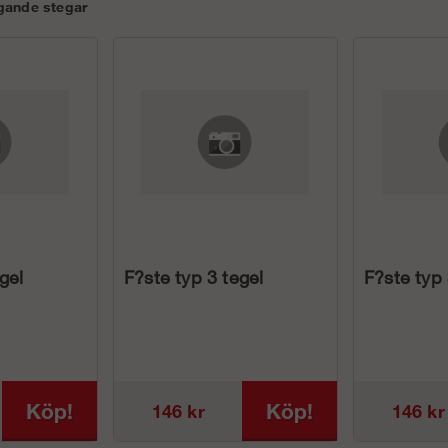
iggande stegar
gel
F?ste typ 3 tegel
F?ste typ
Köp!
Köp!
146 kr
146 kr