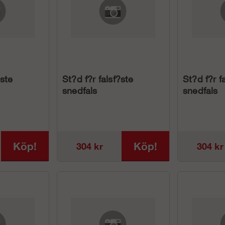
?ste
St?d f?r falsf?ste
St?d f?r f
snedfals
snedfals
Köp!
Köp!
304 kr
304 kr