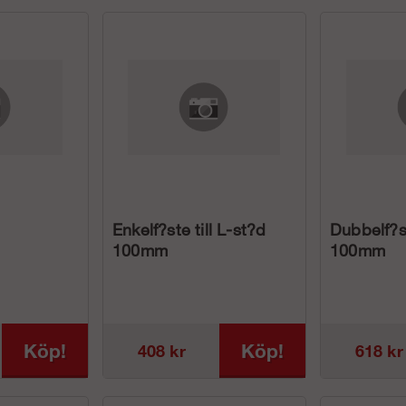
Enkelf?ste till L-st?d
Dubbelf?st
100mm
100mm
Köp!
Köp!
408 kr
618 kr