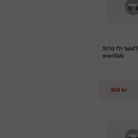
St?d f?r falsf
snedfals
304 kr