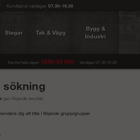
0
Kundtjänst vardagar:
07.30-16.30
Bygg &
Stegar
Tak & Vägg
Industri
0586-53 000
Service hela vägen
Vardagar 07.30-16.30
å sökning
e
gav följande resultat:
ndera dig att titta i följande grupp/grupper
r