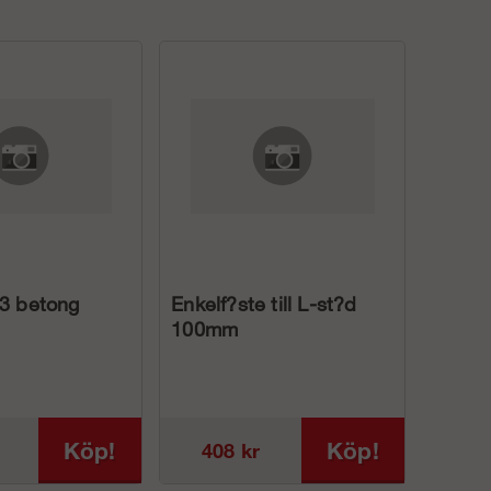
 3 betong
Enkelf?ste till L-st?d
100mm
Köp!
Köp!
408 kr