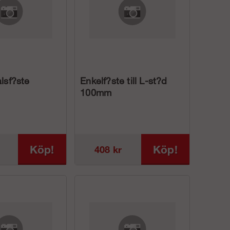
alsf?ste
Enkelf?ste till L-st?d
100mm
Köp!
Köp!
408 kr