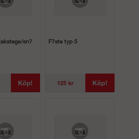
 takstege/sn?
F?ste typ 5
Köp!
Köp!
125 kr