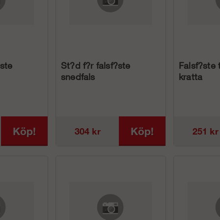
?ste
St?d f?r falsf?ste
Falsf?ste
snedfals
kratta
Köp!
Köp!
304 kr
251 kr