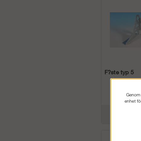
F?ste typ 5
Genom a
enhet fö
96 kr