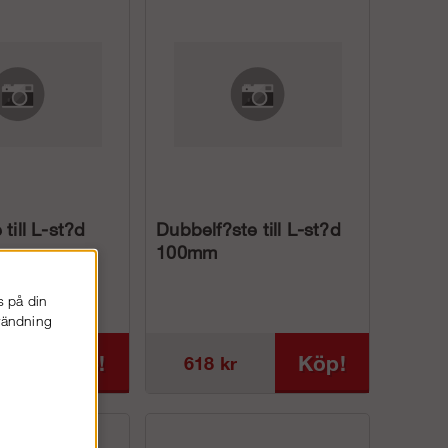
 till L-st?d
Dubbelf?ste till L-st?d
100mm
s på din
nvändning
Köp!
Köp!
618 kr