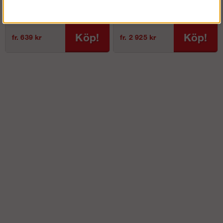
501
Köp!
Köp!
fr. 639 kr
fr. 2 925 kr