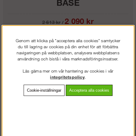
BASE
2 090
kr
2 613
kr
/
Vårt lägsta pris 1-30 dagar innan prissänkning:
2613 kr
Genom att klicka på "acceptera alla cookies" samtycker
Längd:
du till lagring av cookies på din enhet för att förbättra
navigeringen på webbplatsen, analysera webbplatsens
användning och bistå i våra marknadsföringsinsatser.
Lägg i kundvagnen
Läs gärna mer om vår hantering av cookies i vår
integritetspolicy
.
Cookie-inställningar
Acceptera alla cookies
Frakt:
Klass 4 - 399 kr ex moms
Artnr:
WL-800400
Beskrivning