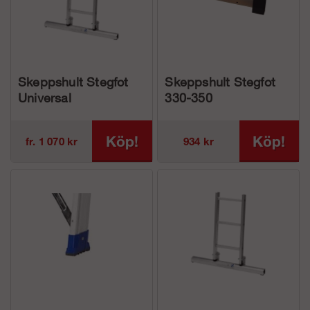
Skeppshult Stegfot
Skeppshult Stegfot
Universal
330-350
Köp!
Köp!
fr. 1 070 kr
934 kr