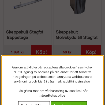
Skeppshult Stegfot
Skeppshult
Trappstege
Golvskydd till Stegfot
330-350
Köp!
Köp!
1 991 kr
58 kr
Genom att klicka på "acceptera alla cookies" samtycker
du till lagring av cookies på din enhet för att förbättra
navigeringen på webbplatsen, analysera webbplatsens
användning och bistå i våra marknadsföringsinsatser.
Läs gärna mer om vår hantering av cookies i vår
integritetspolicy
.