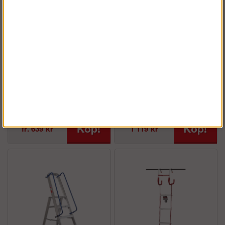
Skeppshult
Skeppshult
Trappstege 501
Upphängningsbeslag
Köp!
Köp!
fr. 639 kr
1 119 kr