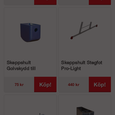
Skeppshult
Skeppshult Stegfot
Golvskydd till
Pro-Light
Stegstol Standard
Köp!
Köp!
75 kr
440 kr