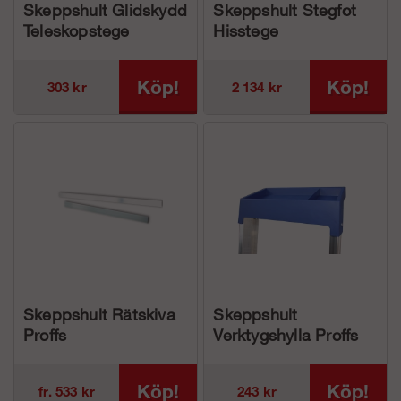
Skeppshult Glidskydd
Skeppshult Stegfot
Teleskopstege
Hisstege
Köp!
Köp!
303 kr
2 134 kr
Skeppshult Rätskiva
Skeppshult
Proffs
Verktygshylla Proffs
5050
Köp!
Köp!
fr. 533 kr
243 kr