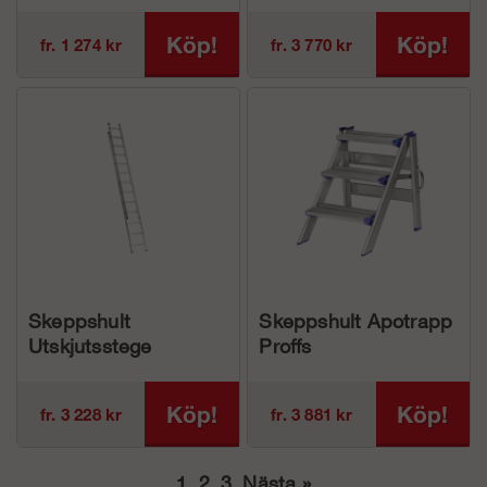
Köp!
Köp!
fr. 1 274 kr
fr. 3 770 kr
Skeppshult
Skeppshult Apotrapp
Utskjutsstege
Proffs
Standard
Köp!
Köp!
fr. 3 228 kr
fr. 3 881 kr
1
2
3
Nästa
»