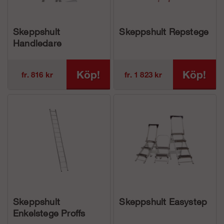
Skeppshult
Skeppshult Repstege
Handledare
Köp!
Köp!
fr. 816 kr
fr. 1 823 kr
Skeppshult
Skeppshult Easystep
Enkelstege Proffs