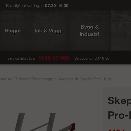
0
Kundtjänst vardagar:
07.30-16.30
Bygg &
Stegar
Tak & Vägg
Industri
0586-53 000
Service hela vägen
Vardagar 07.30-16.30
stegar
/
Tillbehör Trappstegar
/
Skeppshult Stegfot Pro-Light
Skep
Pro-