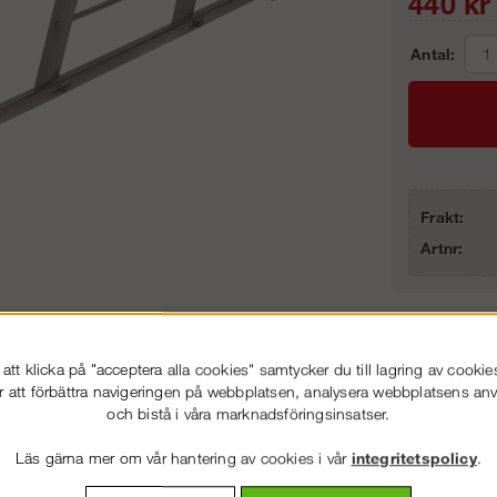
440
kr
Antal:
Frakt:
Artnr:
tt klicka på "acceptera alla cookies" samtycker du till lagring av cookie
Stora l
r att förbättra navigeringen på webbplatsen, analysera webbplatsens a
och bistå i våra marknadsföringsinsatser.
vning
Detaljerad info
Van
Läs gärna mer om vår hantering av cookies i vår
integritetspolicy
.
VÄLKOMMEN TILL
STEGPROFFSEN.SE
litet kan trappstege Skeppshult Pro-Light kompletteras med denna stegfo