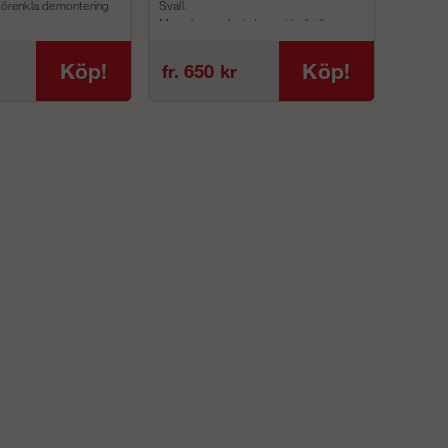
 förenkla demontering
Svall.
Man skruvar fast denna i befintliga
inf...
Köp!
Köp!
fr. 650 kr