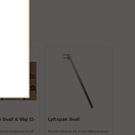
 Svall & Våg (2-
Lyftspak Svall
Joros badstege Svall
Rostfri lyftspak till Joros fällbara stege