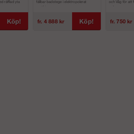
d räfflad yta
fällbar badstege i elektropolerat
och Våg för att
rostfri...
och m...
Köp!
Köp!
fr. 4 888 kr
fr. 750 kr