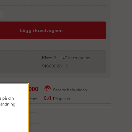
Lägg i kundvagnen
Klass 2 - 149 kr ex moms
SK-00020410
0586-53 000
Service hela vägen
s på din
ager - snabb leverans
Prisgaranti
nvändning
liga frågor
t.