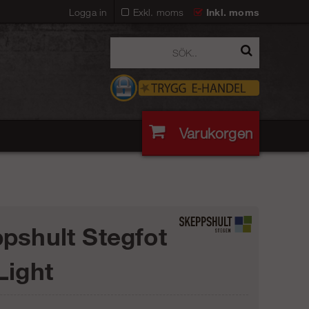
Logga in
Exkl. moms
Inkl. moms
Varukorgen
pshult Stegfot
Light