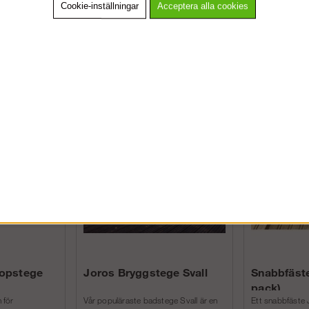
Cookie-inställningar
Acceptera alla cookies
VÄNLIGEN VÄLJ PRIVAT ELLER FÖRETAG NEDAN.
n är 1200 mm.
Andra köpte även
PRIVAT INKL. MOMS
FÖRETAG EXKL. MOMS
kopstege
Joros Bryggstege Svall
Snabbfäste
pack)
 för
Vår populäraste badstege Svall är en
Ett snabbfäste 