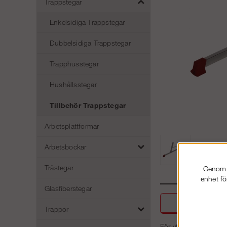
Trappstegar
Enkelsidiga Trappstegar
Dubbelsidiga Trappstegar
Trapphusstegar
Hushållsstegar
Tillbehör Trappstegar
Arbetsplattformar
Arbetsbockar
Trästegar
Genom a
enhet fö
Glasfiberstegar
Beskri
Trappor
För ytterligare stabi