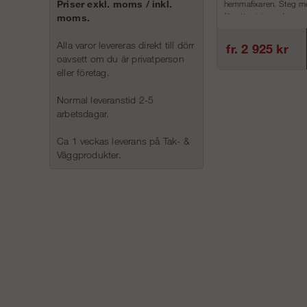
hemmafixaren. Steg me
Priser exkl. moms / inkl.
för att minimera h...
moms.
Alla varor levereras direkt till dörr
fr. 2 925 kr
oavsett om du är privatperson
eller företag.
Normal leveranstid 2-5
arbetsdagar.
Ca 1 veckas leverans på Tak- &
Väggprodukter.