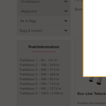
Vindstrappor
Bredden på stegfote
Väggluckor
Tak & Vägg
Bygg & Industri
Fraktinformation
Fraktklass 1 - 99 / 124 kr
Fraktklass 2 - 199 / 249 kr
Fraktklass 3 - 299 / 374 kr
Fraktklass 4 - 399 / 499 kr
Fraktklass 5 - 499 / 624 kr
Fraktklass 6 - 595 / 744 kr
Fraktklass 7 - 995 / 1274 kr
Eco Line Teles
Fraktklass 8 - 1950 / 2438 kr
Perfekta hemmastegen