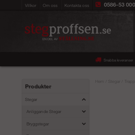
0586-53 00
Villkor
Om oss
Kontakta oss
Snabba leveranser
Hem
/
Stegar
/
Trapp
Produkter
Stegar
Anliggande Stegar
Bryggstegar