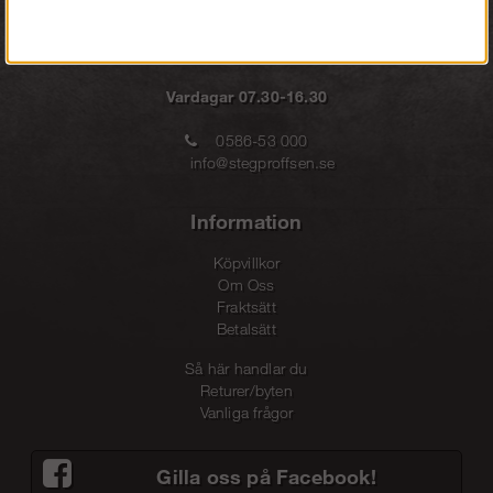
Vardagar 07.30-16.30
0586-53 000
info@stegproffsen.se
Information
Köpvillkor
Om Oss
Fraktsätt
Betalsätt
Så här handlar du
Returer/byten
Vanliga frågor
Gilla oss på Facebook!