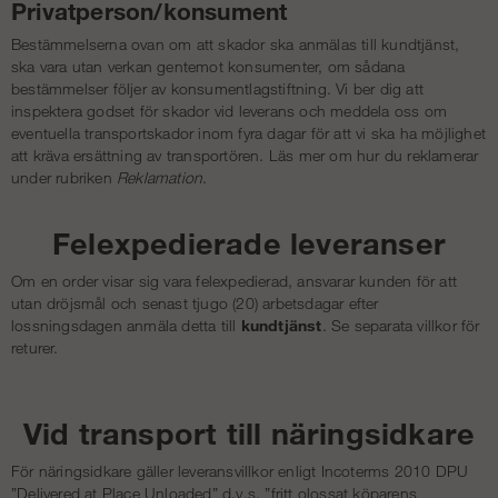
Privatperson/konsument
Bestämmelserna ovan om att skador ska anmälas till kundtjänst,
ska vara utan verkan gentemot konsumenter, om sådana
bestämmelser följer av konsumentlagstiftning. Vi ber dig att
inspektera godset för skador vid leverans och meddela oss om
eventuella transportskador inom fyra dagar för att vi ska ha möjlighet
att kräva ersättning av transportören. Läs mer om hur du reklamerar
under rubriken
Reklamation
.
Felexpedierade leveranser
Om en order visar sig vara felexpedierad, ansvarar kunden för att
utan dröjsmål och senast tjugo (20) arbetsdagar efter
lossningsdagen anmäla detta till
kundtjänst
. Se separata villkor för
returer.
Vid transport till näringsidkare
För näringsidkare gäller leveransvillkor enligt Incoterms 2010 DPU
”Delivered at Place Unloaded” d.v.s. ”fritt olossat köparens