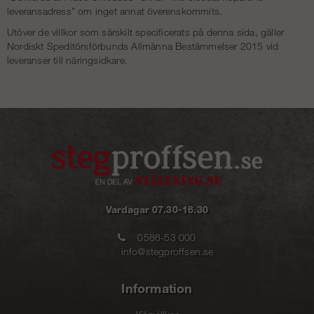
leveransadress” om inget annat överenskommits.
Utöver de villkor som särskilt specificerats på denna sida, gäller
Nordiskt Speditörsförbunds Allmänna Bestämmelser 2015 vid
leveranser till näringsidkare.
Vardagar 07.30-16.30
0586-53 000
info@stegproffsen.se
Information