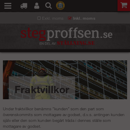
Exkl. moms
Inkl. moms
Fraktvillkor
Under fraktvillkor benämns ”kunden” som den part som
överenskommits som mottagare av godset, d.v.s. antingen kunden
själv eller den som kunden begärt träda i dennes ställe som
mottagare av godset.