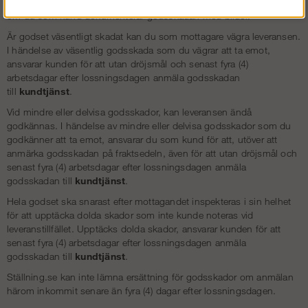
anmärkning om godsskada. Det underlättar vår godsskadehantering
om du som kund dokumenterar godsskadan med bilder.
Är godset väsentligt skadat kan du som mottagare vägra leveransen.
I händelse av väsentlig godsskada som du vägrar att ta emot,
ansvarar kunden för att utan dröjsmål och senast fyra (4)
arbetsdagar efter lossningsdagen anmäla godsskadan
till
kundtjänst
.
Vid mindre eller delvisa godsskador, kan leveransen ändå
godkännas. I händelse av mindre eller delvisa godsskador som du
godkänner att ta emot, ansvarar du som kund för att, utöver att
anmärka godsskadan på fraktsedeln, även för att utan dröjsmål och
senast fyra (4) arbetsdagar efter lossningsdagen anmäla
godsskadan till
kundtjänst
.
Hela godset ska snarast efter mottagandet inspekteras i sin helhet
för att upptäcka dolda skador som inte kunde noteras vid
leveranstillfället. Upptäcks dolda skador, ansvarar kunden för att
senast fyra (4) arbetsdagar efter lossningsdagen anmäla
godsskadan till
kundtjänst
.
Ställning.se kan inte lämna ersättning för godsskador om anmälan
härom inkommit senare än fyra (4) dagar efter lossningsdagen.