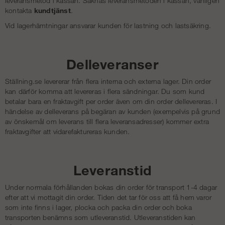
leveransmetod i kassan. Saknas leveransmetoden i kassan, vänligen
kontakta
kundtjänst
.
Vid lagerhämtningar ansvarar kunden för lastning och lastsäkring.
Delleveranser
Ställning.se levererar från flera interna och externa lager. Din order
kan därför komma att levereras i flera sändningar. Du som kund
betalar bara en fraktavgift per order även om din order dellevereras. I
händelse av delleverans på begäran av kunden (exempelvis på grund
av önskemål om leverans till flera leveransadresser) kommer extra
fraktavgifter att vidarefaktureras kunden.
Leveranstid
Under normala förhållanden bokas din order för transport 1-4 dagar
efter att vi mottagit din order. Tiden det tar för oss att få hem varor
som inte finns i lager, plocka och packa din order och boka
transporten benämns som utleveranstid. Utleveranstiden kan