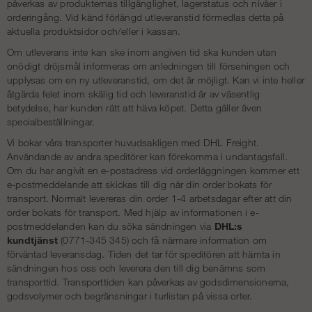
påverkas av produkternas tillgänglighet, lagerstatus och nivåer i
orderingång. Vid känd förlängd utleveranstid förmedlas detta på
aktuella produktsidor och/eller i kassan.
Om utleverans inte kan ske inom angiven tid ska kunden utan
onödigt dröjsmål informeras om anledningen till förseningen och
upplysas om en ny utleveranstid, om det är möjligt. Kan vi inte heller
åtgärda felet inom skälig tid och leveranstid är av väsentlig
betydelse, har kunden rätt att häva köpet. Detta gäller även
specialbeställningar.
Vi bokar våra transporter huvudsakligen med DHL Freight.
Användande av andra speditörer kan förekomma i undantagsfall.
Om du har angivit en e-postadress vid orderläggningen kommer ett
e-postmeddelande att skickas till dig när din order bokats för
transport. Normalt levereras din order 1-4 arbetsdagar efter att din
order bokats för transport. Med hjälp av informationen i e-
postmeddelanden kan du söka sändningen via
DHL:s
kundtjänst
(0771-345 345) och få närmare information om
förväntad leveransdag. Tiden det tar för speditören att hämta in
sändningen hos oss och leverera den till dig benämns som
transporttid. Transporttiden kan påverkas av godsdimensionerna,
godsvolymer och begränsningar i turlistan på vissa orter.