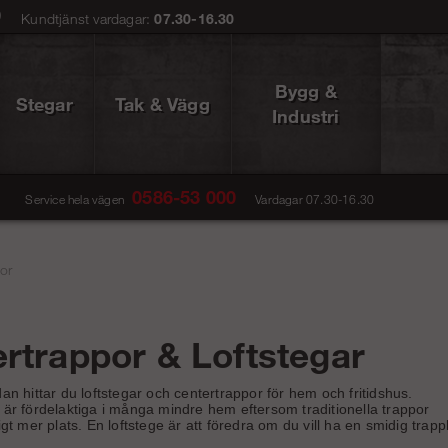
0
Kundtjänst vardagar:
07.30-16.30
Bygg &
Stegar
Tak & Vägg
Industri
0586-53 000
Service hela vägen
Vardagar 07.30-16.30
or
rtrappor & Loftstegar
an hittar du loftstegar och centertrappor för hem och fritidshus.
 är fördelaktiga i många mindre hem eftersom traditionella trappor
gt mer plats. En loftstege är att föredra om du vill ha en smidig trapplös