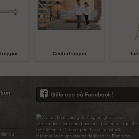
l trappor
Centertrappor
Lof
tion
Gilla oss på Facebook!
dlar du