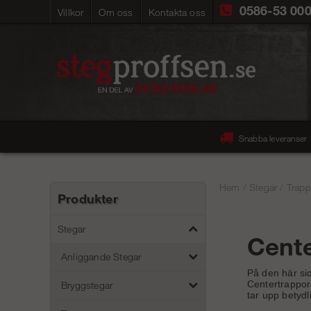
0586-53 00
Villkor
Om oss
Kontakta oss
Snabba leveranser
Hem
/
Stegar
/
Trapp
Produkter
Stegar
Cente
Anliggande Stegar
På den här sid
Centertrappor
Bryggstegar
tar upp betydli