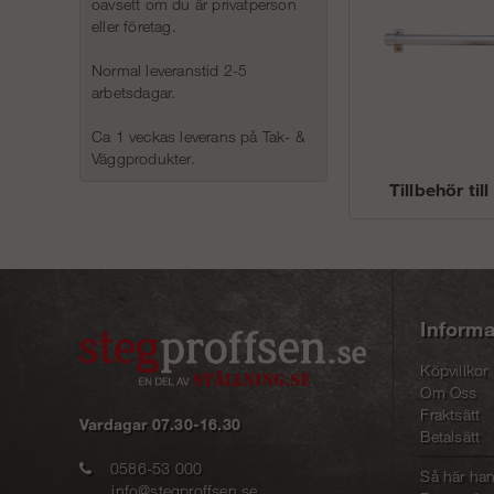
oavsett om du är privatperson
eller företag.
Normal leveranstid 2-5
arbetsdagar.
Ca 1 veckas leverans på Tak- &
Väggprodukter.
Tillbehör til
Informa
Köpvillkor
Om Oss
Fraktsätt
Vardagar 07.30-16.30
Betalsätt
0586-53 000
Så här han
info@stegproffsen.se