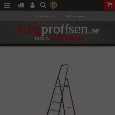
Exkl. moms
Inkl. moms