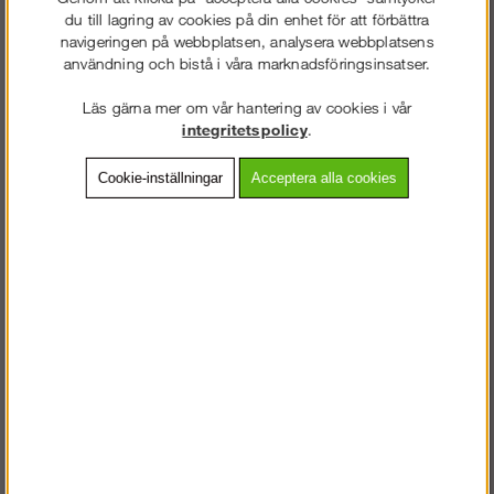
du till lagring av cookies på din enhet för att förbättra
133
kr
navigeringen på webbplatsen, analysera webbplatsens
användning och bistå i våra marknadsföringsinsatser.
Lägg i kundvagnen
Läs gärna mer om vår hantering av cookies i vår
integritetspolicy
.
Cookie-inställningar
Acceptera alla cookies
Frakt:
Klass 2 - 149 kr ex moms
Artnr:
SK-00000216
Beskrivning
Detaljerad info
Vanliga frågor
VÄLKOMMEN TILL