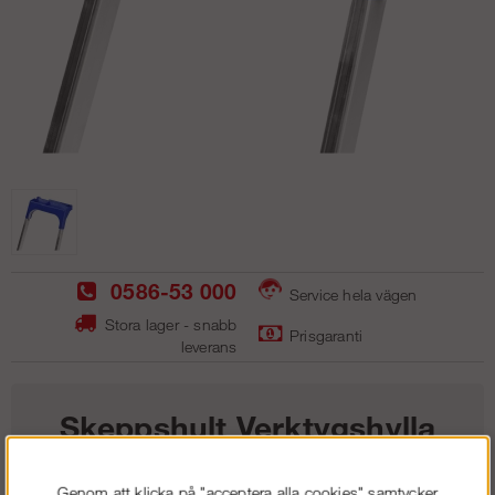
0586-53 000
Service hela vägen
Stora lager - snabb
Prisgaranti
leverans
Skeppshult Verktygshylla
Liten 320
Genom att klicka på "acceptera alla cookies" samtycker