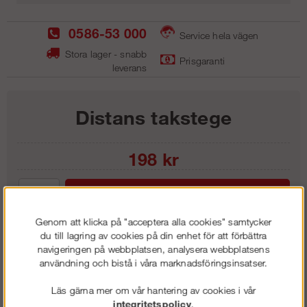
0586-53 000
Service hela vägen
Stora lager - snabb
Prisgaranti
leverans
Distans takstege
198
kr
Lägg i kundvagnen
Genom att klicka på "acceptera alla cookies" samtycker
du till lagring av cookies på din enhet för att förbättra
navigeringen på webbplatsen, analysera webbplatsens
användning och bistå i våra marknadsföringsinsatser.
Frakt:
Klass 1 - 99 kr ex moms
Artnr:
SDS 5700
Läs gärna mer om vår hantering av cookies i vår
integritetspolicy
.