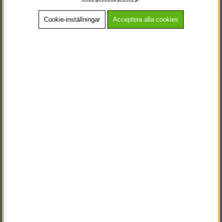
Cookie-inställningar
Acceptera alla cookies
Beskrivning
Detaljerad info
Vanliga frågor
Andra köpte även
VÄLKOMMEN TILL
STEGPROFFSEN.SE
VÄNLIGEN VÄLJ PRIVAT ELLER FÖRETAG NEDAN.
PRIVAT INKL. MOMS