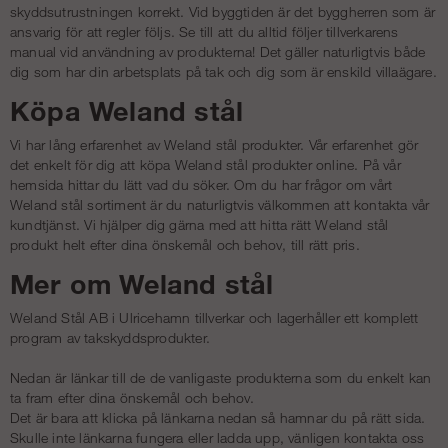
skyddsutrustningen korrekt. Vid byggtiden är det byggherren som är
ansvarig för att regler följs. Se till att du alltid följer tillverkarens
manual vid användning av produkterna! Det gäller naturligtvis både
dig som har din arbetsplats på tak och dig som är enskild villaägare.
Köpa Weland stål
Vi har lång erfarenhet av Weland stål produkter. Vår erfarenhet gör
det enkelt för dig att köpa Weland stål produkter online. På vår
hemsida hittar du lätt vad du söker. Om du har frågor om vårt
Weland stål sortiment är du naturligtvis välkommen att kontakta vår
kundtjänst. Vi hjälper dig gärna med att hitta rätt Weland stål
produkt helt efter dina önskemål och behov, till rätt pris.
Mer om Weland stål
Weland Stål AB i Ulricehamn tillverkar och lagerhåller ett komplett
program av takskyddsprodukter.
Nedan är länkar till de de vanligaste produkterna som du enkelt kan
ta fram efter dina önskemål och behov.
Det är bara att klicka på länkarna nedan så hamnar du på rätt sida.
Skulle inte länkarna fungera eller ladda upp, vänligen kontakta oss