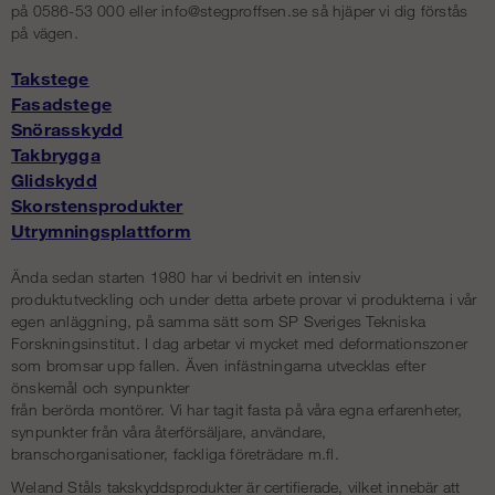
på 0586-53 000 eller
info@stegproffsen.se
så hjäper vi dig förstås
på vägen.
Takstege
Fasadstege
Snörasskydd
Takbrygga
Glidskydd
Skorstensprodukter
Utrymningsplattform
Ända sedan starten 1980 har vi bedrivit en intensiv
produktutveckling och under detta arbete provar vi produkterna i vår
egen anläggning, på samma sätt som SP Sveriges Tekniska
Forskningsinstitut. I dag arbetar vi mycket med deformationszoner
som bromsar upp fallen. Även infästningarna utvecklas efter
önskemål och synpunkter
från berörda montörer. Vi har tagit fasta på våra egna erfarenheter,
synpunkter från våra återförsäljare, användare,
branschorganisationer, fackliga företrädare m.fl.
Weland Ståls takskyddsprodukter är certifierade, vilket innebär att