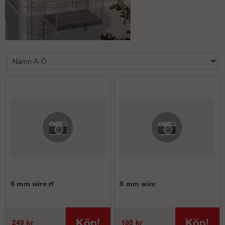
8 mm wire rf
8 mm wire
Köp!
Köp!
249 kr
188 kr