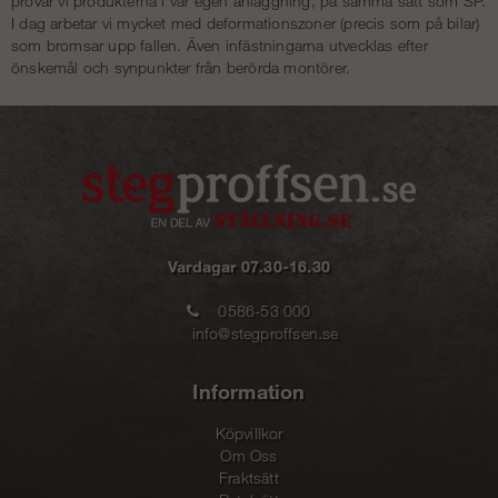
provar vi produkterna i vår egen anläggning, på samma sätt som SP.
I dag arbetar vi mycket med deformationszoner (precis som på bilar)
som bromsar upp fallen. Även infästningarna utvecklas efter
önskemål och synpunkter från berörda montörer.
Vardagar 07.30-16.30
0586-53 000
info@stegproffsen.se
Information
Köpvillkor
Om Oss
Fraktsätt