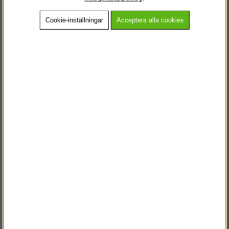
Cookie-inställningar
Acceptera alla cookies
Beskrivning
Detaljerad info
Vanliga frågor
Andra köpte även
VÄLKOMMEN TILL
STEGPROFFSEN.SE
VÄNLIGEN VÄLJ PRIVAT ELLER FÖRETAG NEDAN.
PRIVAT INKL. MOMS