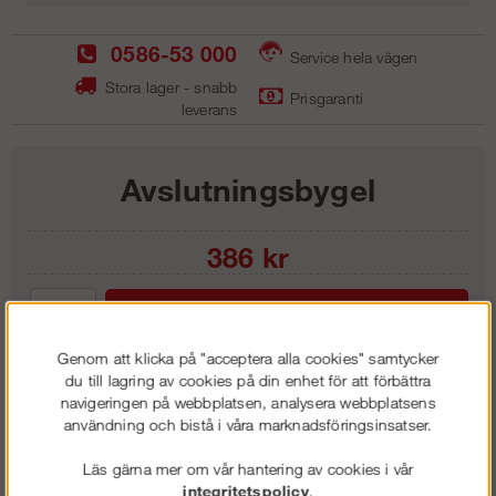
0586-53 000
Service hela vägen
Stora lager - snabb
Prisgaranti
leverans
Avslutningsbygel
386
kr
Lägg i kundvagnen
Genom att klicka på "acceptera alla cookies" samtycker
du till lagring av cookies på din enhet för att förbättra
navigeringen på webbplatsen, analysera webbplatsens
användning och bistå i våra marknadsföringsinsatser.
Frakt:
Klass 1 - 99 kr ex moms
Artnr:
AB 1100
Läs gärna mer om vår hantering av cookies i vår
integritetspolicy
.