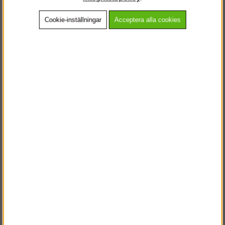
Cookie-inställningar
Acceptera alla cookies
Beskrivning
Detaljerad info
Vanliga frågor
Andra köpte även
VÄLKOMMEN TILL
STEGPROFFSEN.SE
VÄNLIGEN VÄLJ PRIVAT ELLER FÖRETAG NEDAN.
PRIVAT INKL. MOMS