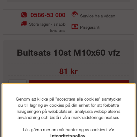
0586-53 000
Service hela vägen
Stora lager - snabb
Prisgaranti
leverans
Bultsats 10st M10x60 vfz
81
kr
Lägg i kundvagnen
Genom att klicka på "acceptera alla cookies" samtycker
du till lagring av cookies på din enhet för att förbättra
navigeringen på webbplatsen, analysera webbplatsens
användning och bistå i våra marknadsföringsinsatser.
Frakt:
Klass 1 - 99 kr ex moms
Artnr:
BU 1601
Läs gärna mer om vår hantering av cookies i vår
integritetspolicy
.