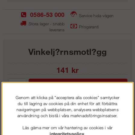
0586-53 000
Service hela vägen
Stora lager - snabb
Prisgaranti
leverans
Vinkelj?rnsmotl?gg
141
kr
Lägg i kundvagnen
Genom att klicka på "acceptera alla cookies" samtycker
du till lagring av cookies på din enhet för att förbättra
navigeringen på webbplatsen, analysera webbplatsens
användning och bistå i våra marknadsföringsinsatser.
Frakt:
Klass 1 - 99 kr ex moms
Artnr:
ML 5002
Läs gärna mer om vår hantering av cookies i vår
integritetspolicy
.