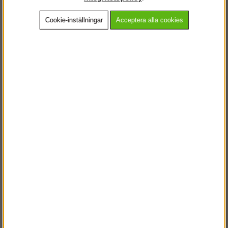
Cookie-inställningar
Acceptera alla cookies
Beskrivning
Detaljerad info
Vanliga frågor
Andra köpte även
VÄLKOMMEN TILL
STEGPROFFSEN.SE
VÄNLIGEN VÄLJ PRIVAT ELLER FÖRETAG NEDAN.
PRIVAT INKL. MOMS