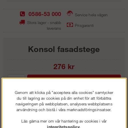
0586-53 000
Service hela vägen
Stora lager - snabb
Prisgaranti
leverans
Konsol fasadstege
276
kr
Lägg i kundvagnen
Genom att klicka på "acceptera alla cookies" samtycker
du till lagring av cookies på din enhet för att förbättra
navigeringen på webbplatsen, analysera webbplatsens
användning och bistå i våra marknadsföringsinsatser.
Frakt:
Klass 1 - 99 kr ex moms
Artnr:
KS 0300
Läs gärna mer om vår hantering av cookies i vår
integritetspolicy
.