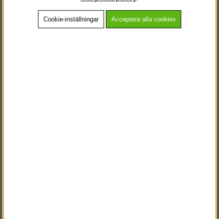
Cookie-inställningar
Acceptera alla cookies
Beskrivning
Detaljerad info
Vanliga frågor
Andra köpte även
VÄLKOMMEN TILL
STEGPROFFSEN.SE
VÄNLIGEN VÄLJ PRIVAT ELLER FÖRETAG NEDAN.
PRIVAT INKL. MOMS