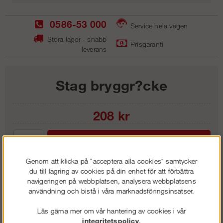
0586-53 000
Service hela vägen
Stora lager - snabb
Prisgaranti
leverans
Stag bryggr?cke
208
kr
Lägg i kundvagnen
Genom att klicka på "acceptera alla cookies" samtycker
du till lagring av cookies på din enhet för att förbättra
navigeringen på webbplatsen, analysera webbplatsens
användning och bistå i våra marknadsföringsinsatser.
Frakt:
Klass 1 - 99 kr ex moms
Artnr:
RS 3030
Läs gärna mer om vår hantering av cookies i vår
integritetspolicy
.