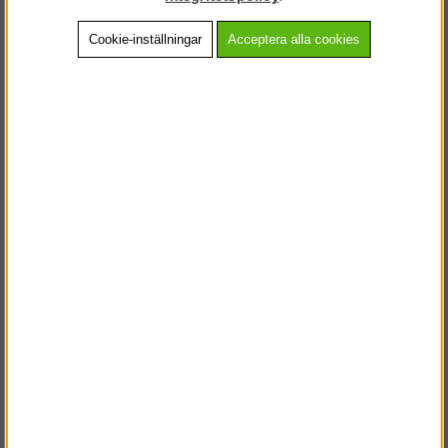
Cookie-inställningar
Acceptera alla cookies
Beskrivning
Detaljerad info
Vanliga frågor
Andra köpte även
VÄLKOMMEN TILL
STEGPROFFSEN.SE
VÄNLIGEN VÄLJ PRIVAT ELLER FÖRETAG NEDAN.
PRIVAT INKL. MOMS