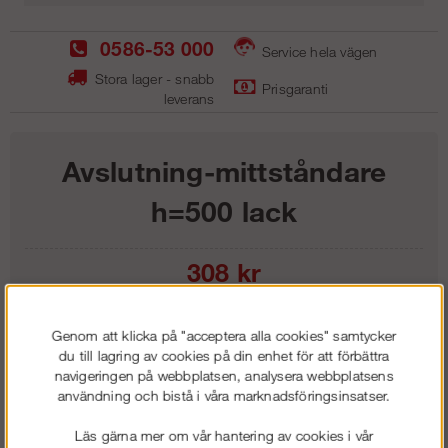
0586-53 000
Service hela vägen
Stora lager - snabb
Prisgaranti
leverans
Avslutning-mittståndare
h=500 lack
308
kr
Lägg i kundvagnen
Genom att klicka på "acceptera alla cookies" samtycker
du till lagring av cookies på din enhet för att förbättra
navigeringen på webbplatsen, analysera webbplatsens
användning och bistå i våra marknadsföringsinsatser.
Frakt:
Klass 1 - 99 kr ex moms
Läs gärna mer om vår hantering av cookies i vår