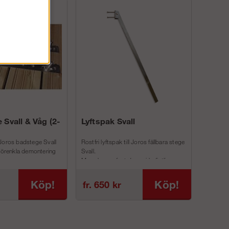
 Svall & Våg (2-
Lyftspak Svall
Joros badstege Svall
Rostfri lyftspak till Joros fällbara stege
 förenkla demontering
Svall.
Man skruvar fast denna i befintliga
inf...
Köp!
Köp!
fr. 650 kr