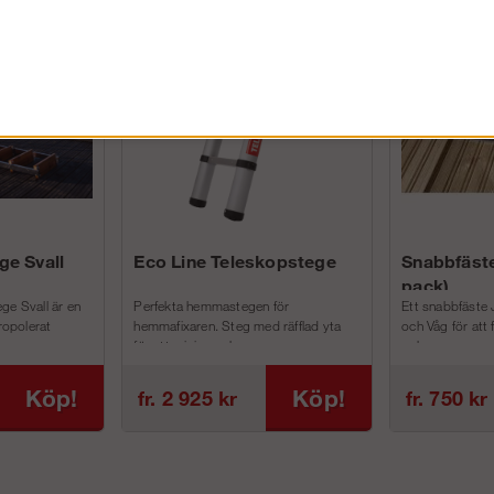
FÖRETAG EXKL. MOMS
ge Svall
Eco Line Teleskopstege
Snabbfäste
pack)
ge Svall är en
Perfekta hemmastegen för
Ett snabbfäste 
tropolerat
hemmafixaren. Steg med räfflad yta
och Våg för att
för att minimera h...
och m...
Köp!
Köp!
fr. 2 925 kr
fr. 750 kr