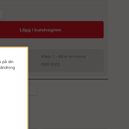
Lägg i kundvagnen
Klass 1 - 99 kr ex moms
s på din
RSR 5002
nvändning
liga frågor