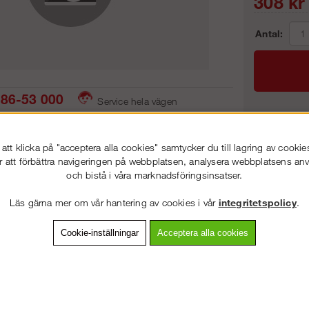
308
kr
Antal:
86-53 000
Service hela vägen
 snabb leverans
Prisgaranti
Frakt:
tt klicka på "acceptera alla cookies" samtycker du till lagring av cookie
Artnr:
r att förbättra navigeringen på webbplatsen, analysera webbplatsens a
och bistå i våra marknadsföringsinsatser.
VÄLKOMMEN TILL
STEGPROFFSEN.SE
Läs gärna mer om vår hantering av cookies i vår
integritetspolicy
.
VÄNLIGEN VÄLJ PRIVAT ELLER FÖRETAG NEDAN.
vning
Detaljerad info
Van
Cookie-inställningar
Acceptera alla cookies
Andra köpte även
PRIVAT INKL. MOMS