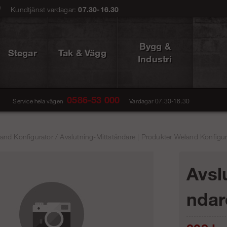
0
Kundtjänst vardagar:
07.30-16.30
Bygg &
Stegar
Tak & Vägg
Industri
0586-53 000
Service hela vägen
Vardagar 07.30-16.30
and Konfigurator
/
Avslutning-Mittståndare | Produkter Weland Konfigur
Avsl
ndar