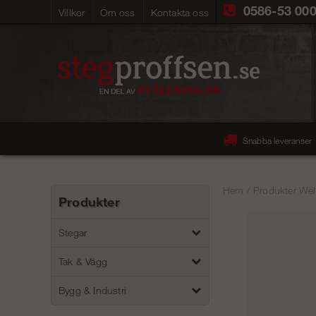
0586-53 00
Villkor
Om oss
Kontakta oss
Snabba leveranser
Hem
/
Produkter Wel
Produkter
Stegar
Tak & Vägg
Bygg & Industri