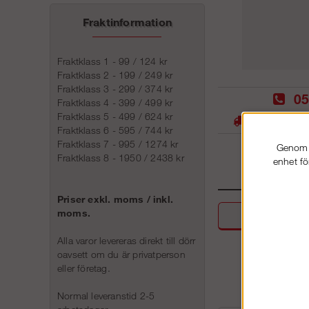
Fraktinformation
Fraktklass 1 - 99 / 124 kr
Fraktklass 2 - 199 / 249 kr
Fraktklass 3 - 299 / 374 kr
05
Fraktklass 4 - 399 / 499 kr
Fraktklass 5 - 499 / 624 kr
Stora lager -
Fraktklass 6 - 595 / 744 kr
Fraktklass 7 - 995 / 1274 kr
Genom a
Fraktklass 8 - 1950 / 2438 kr
enhet fö
Priser exkl. moms / inkl.
moms.
Beskri
Alla varor levereras direkt till dörr
oavsett om du är privatperson
eller företag.
Normal leveranstid 2-5