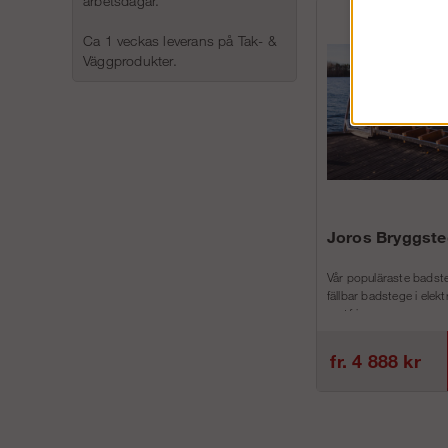
arbetsdagar.
Ca 1 veckas leverans på Tak- &
Väggprodukter.
Joros Bryggste
Vår populäraste badste
fällbar badstege i elek
rostfri...
fr. 4 888 kr