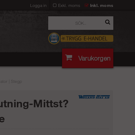
Logga in
Exkl. moms
Inkl. moms
Varukorgen
ator | Stegp
utning-Mittst?
e