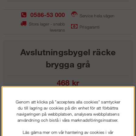
0586-53 000
Service hela vägen
Stora lager - snabb
Prisgaranti
leverans
Avslutningsbygel räcke
brygga grå
468
kr
Lägg i kundvagnen
Genom att klicka på "acceptera alla cookies" samtycker
du till lagring av cookies på din enhet för att förbättra
navigeringen på webbplatsen, analysera webbplatsens
användning och bistå i våra marknadsföringsinsatser.
Frakt:
Klass 1 - 99 kr ex moms
Läs gärna mer om vår hantering av cookies i vår