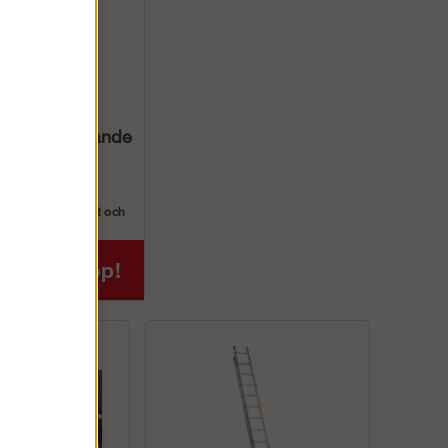
Z600 Anliggande
ge
ande Pinnstege.
 420mmVäldigt lätt och
bara 2-kompone...
Köp!
24 kr