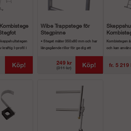
 Kombistege
Wibe Trappstege för
Skeppshul
Stegfot
Stegpinne
Kombiste
Skeppshultstegen
• Steget mäter 350x80 mm och har
Kombistegen är 
 kraftig I-profil i
längsgående rillor för ge dig ett
och kan använ
s...
(fristående), ...
249 kr
Köp!
Köp!
fr. 5 219
(311 kr)