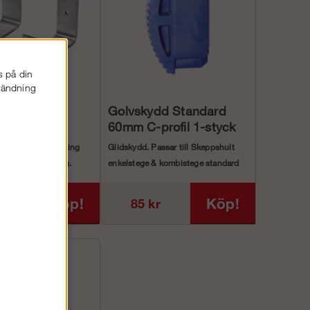
s på din
nvändning
Golvskydd Standard
ningskrok
60mm C-profil 1-styck
rokar för upphängning
Glidskydd. Passar till Skeppshult
g av stege på vägg.
enkelstege & kombistege standard
stege med C-profil samt...
18 kr
Köp!
Köp!
85 kr
96 kr)