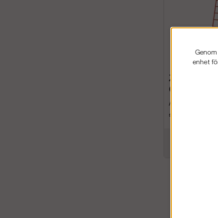
Genom a
enhet fö
Zarges Enke
Glasfiber Z
Anliggande säkerh
snabb användning 
elektrisk miljö....
fr. 7 651 kr