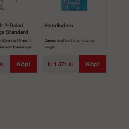
t 2-Delad
Handledare
ge Standard
tillverkad i C-profil
Zarges ledstång för anliggande
das som kombistege
stegar.
Tillverkad av rör i lättmetall. 25cm
x...
Köp!
Köp!
 kr
fr. 1 371 kr