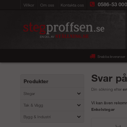
0586-53 00
Villkor
Om oss
Kontakta oss
Snabba leveranser
Svar p
Produkter
Din sökning efter
e
Stegar
Vi kan även rekomme
Tak & Vägg
Enkelstegar
Bygg & Industri