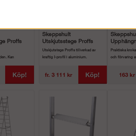
Skeppshult
Skeppshu
ge Proffs
Utskjutsstege Proffs
Upphängn
Utskjutstege Proffs tillverkad av
Praktiska krok
den. Kan
kraftig I-profil i aluminium.
och förvaring a
stege, friståen...
Plats f&...
Stegen används som utskju...
Köp!
Köp!
fr. 3 111 kr
163 kr