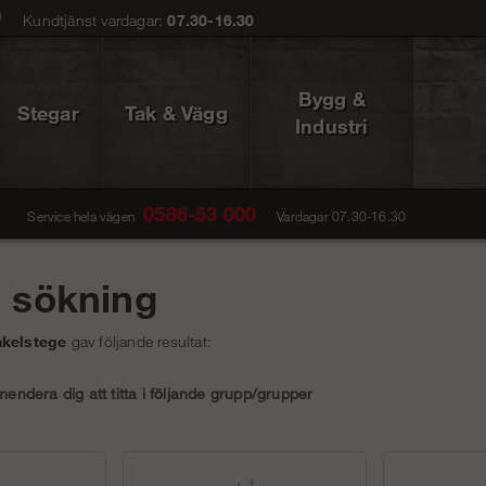
0
Kundtjänst vardagar:
07.30-16.30
Bygg &
Stegar
Tak & Vägg
Industri
0586-53 000
Service hela vägen
Vardagar 07.30-16.30
å sökning
nkelstege
gav följande resultat:
ndera dig att titta i följande grupp/grupper