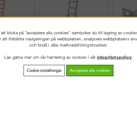
tt klicka på "acceptera alla cookies" samtycker du till lagring av cookie
r att förbättra navigeringen på webbplatsen, analysera webbplatsens a
och bistå i våra marknadsföringsinsatser.
lstege
Wibe
Skeppshult Lagerstege
600
Upphäng
Läs gärna mer om vår hantering av cookies i vår
integritetspolicy
.
etsstege för
Praktiska k
Lagerstegen kan användas vid
Cookie-inställningar
Acceptera alla cookies
i kemisk eller
och förvarin
pallställ, lagerhyllor med mera.
Plats f&...
Lagerstegen kan för...
3
Köp!
Köp!
fr. 2 433 kr
(3
VÄLKOMMEN TILL
STEGPROFFSEN.SE