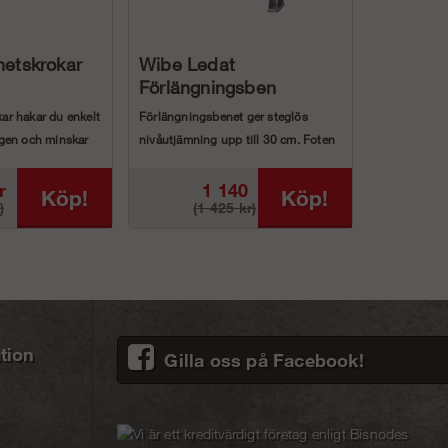
etskrokar
Wibe Ledat
Förlängningsben
ar hakar du enkelt
Förlängningsbenet ger steglös
egen och minskar
nivåutjämning upp till 30 cm. Foten
har en ...
r
1 140
Köp!
Köp!
)
(1 425 kr)
kr
tion
Gilla oss på Facebook!