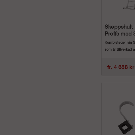
Skeppshult
Proffs med 
Kombistege från 
som är tillverkad av
aluminium.
fr. 4 688 kr
...