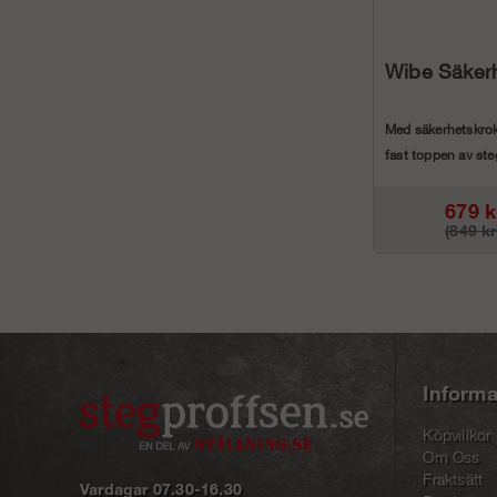
Wibe Säkerh
Med säkerhetskrok
fast toppen av st
risken för att ste...
679 k
(849 kr
Informa
Köpvillkor
Om Oss
Fraktsätt
Vardagar 07.30-16.30