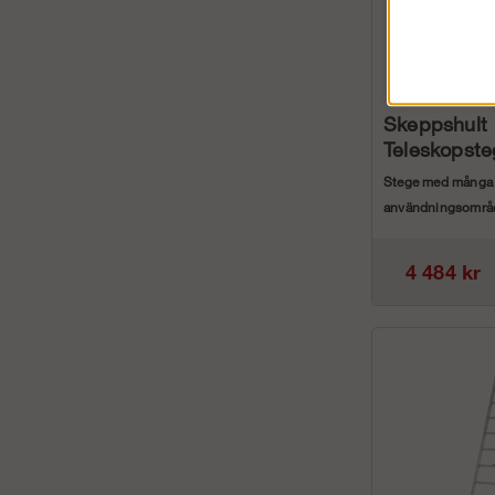
Skeppshult
Teleskopste
Stege med många
användningsområ
användas som enkel
4 484 kr