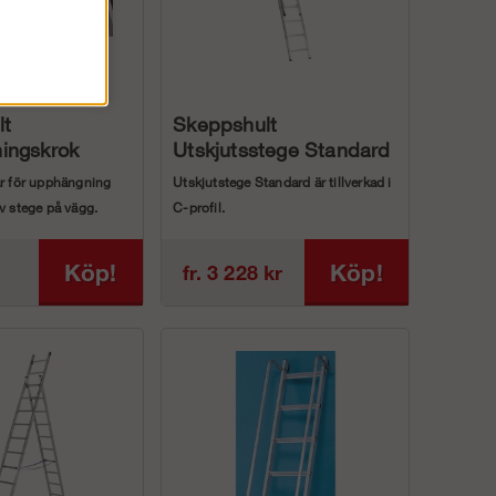
lt
Skeppshult
ingskrok
Utskjutsstege Standard
ar för upphängning
Utskjutstege Standard är tillverkad i
v stege på vägg.
C-profil.
• Stegen kan användas som u...
Köp!
Köp!
fr. 3 228 kr