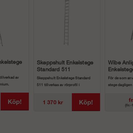
nkelstege
Skeppshult Enkelstege
Wibe Anl
Standard 511
Enkelste
tillverkad av
Skeppshult Enkelstege Standard
För de som anv
minium.
511 tillverkas av rörprofil i
stege dagligen
redd 430...
aluminium.
krav p&#...
- Stegen ä...
fr
Köp!
Köp!
1 370 kr
(fr.
09
k