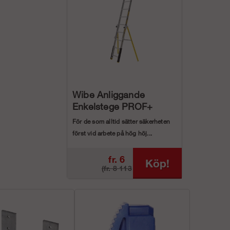
Wibe Anliggande
Enkelstege PROF+
För de som alltid sätter säkerheten
först vid arbete på hög höj...
fr. 6
Köp!
(fr. 8 113
490 kr
kr)