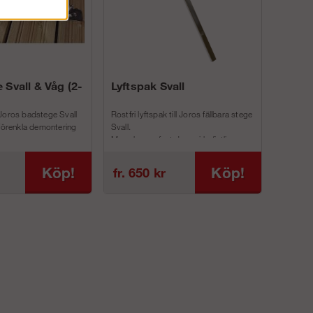
 Svall & Våg (2-
Lyftspak Svall
Joros badstege Svall
Rostfri lyftspak till Joros fällbara stege
 förenkla demontering
Svall.
Man skruvar fast denna i befintliga
inf...
Köp!
Köp!
fr. 650 kr