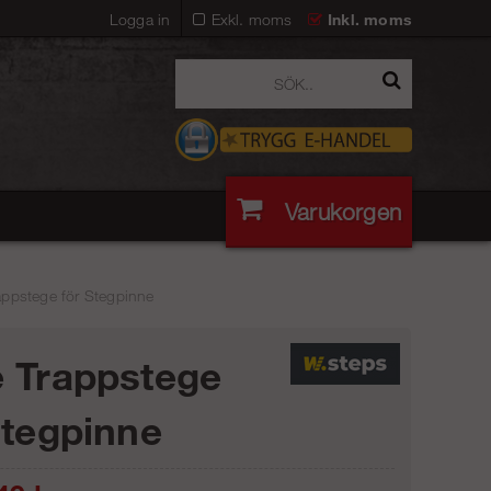
Logga in
Exkl. moms
Inkl. moms
Varukorgen
appstege för Stegpinne
 Trappstege
Stegpinne