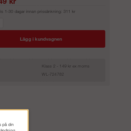
49
kr
pris 1-30 dagar innan prissänkning:
311 kr
Lägg i kundvagnen
Klass 2 - 149 kr ex moms
WL-724782
s på din
nvändning