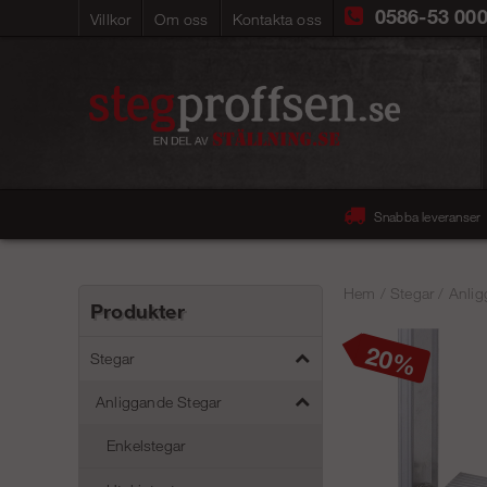
0586-53 00
Villkor
Om oss
Kontakta oss
Snabba leveranser
Hem
/
Stegar
/
Anlig
Produkter
20
Stegar
Anliggande Stegar
Enkelstegar