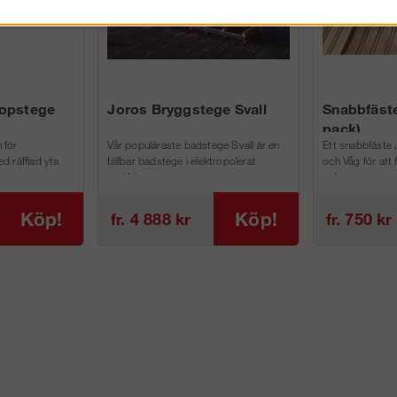
kopstege
Joros Bryggstege Svall
Snabbfäste
pack)
 för
Vår populäraste badstege Svall är en
Ett snabbfäste 
d räfflad yta
fällbar badstege i elektropolerat
och Våg för att
rostfri...
och m...
Köp!
Köp!
fr. 4 888 kr
fr. 750 kr