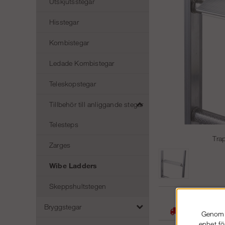
Utskjutsstegar
Hisstegar
Kombistegar
Ledade Kombistegar
Teleskopstegar
Tillbehör till anliggande stegar
Telesteps
Tra
Zarges
Wibe Ladders
Skeppshultstegen
05
Bryggstegar
Stora lager -
Genom a
enhet fö