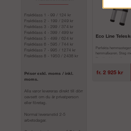
Fraktklass 1 - 99 / 124 kr
Fraktklass 2 - 199 / 249 kr
Fraktklass 3 - 299 / 374 kr
Fraktklass 4 - 399 / 499 kr
Eco Line Teles
Fraktklass 5 - 499 / 624 kr
Fraktklass 6 - 595 / 744 kr
Perfekta hemmastegen
Fraktklass 7 - 995 / 1274 kr
hemmafixaren. Steg me
Fraktklass 8 - 1950 / 2438 kr
för att minimera h...
fr. 2 925 kr
Priser exkl. moms / inkl.
moms.
Alla varor levereras direkt till dörr
oavsett om du är privatperson
eller företag.
Normal leveranstid 2-5
arbetsdagar.