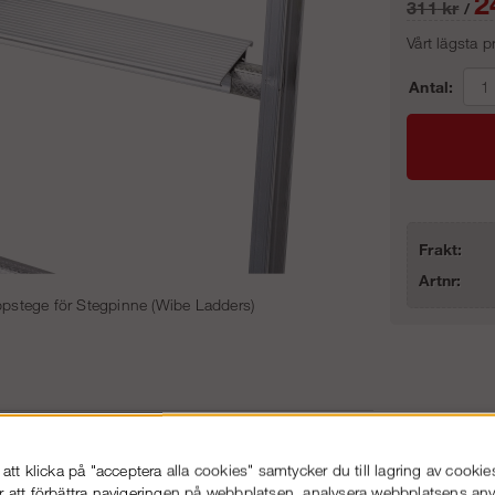
2
311
kr
/
Vårt lägsta 
Antal:
Frakt:
Artnr:
ppstege för Stegpinne (Wibe Ladders)
86-53 000
Service hela vägen
 snabb leverans
Prisgaranti
tt klicka på "acceptera alla cookies" samtycker du till lagring av cookie
r att förbättra navigeringen på webbplatsen, analysera webbplatsens a