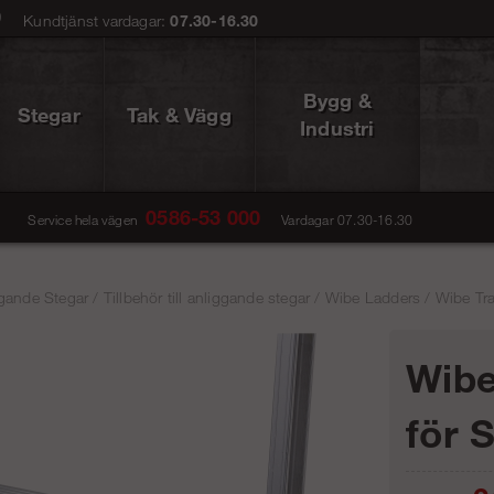
0
Kundtjänst vardagar:
07.30-16.30
Bygg &
Stegar
Tak & Vägg
Industri
0586-53 000
Service hela vägen
Vardagar 07.30-16.30
gande Stegar
/
Tillbehör till anliggande stegar
/
Wibe Ladders
/
Wibe Tr
Wibe
för 