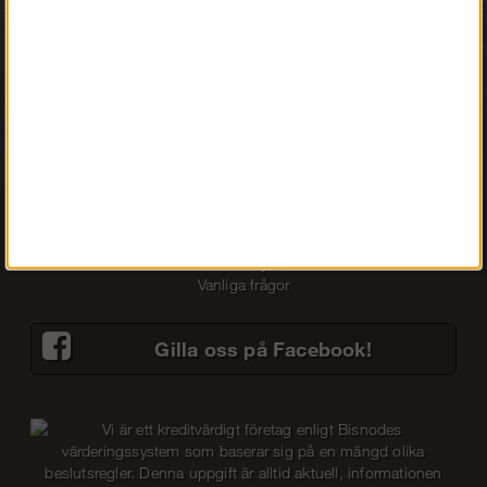
PRIVAT INKL. MOMS
0586-53 000
info@stegproffsen.se
FÖRETAG EXKL. MOMS
Information
Köpvillkor
Om Oss
Fraktsätt
Betalsätt
Så här handlar du
Returer/byten
Vanliga frågor
Gilla oss på Facebook!