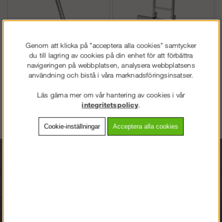
Genom att klicka på "acceptera alla cookies" samtycker
du till lagring av cookies på din enhet för att förbättra
Skeppshult 2-delad
Skeppshult Stegfot
navigeringen på webbplatsen, analysera webbplatsens
Hisstege Proffs
Hisstege
användning och bistå i våra marknadsföringsinsatser.
Läs gärna mer om vår hantering av cookies i vår
Köp!
Köp!
11 244 kr
2 134 kr
integritetspolicy
.
Cookie-inställningar
Acceptera alla cookies
VÄLKOMMEN TILL
STEGPROFFSEN.SE
VÄNLIGEN VÄLJ PRIVAT ELLER FÖRETAG NEDAN.
Vardagar 07.30-16.30