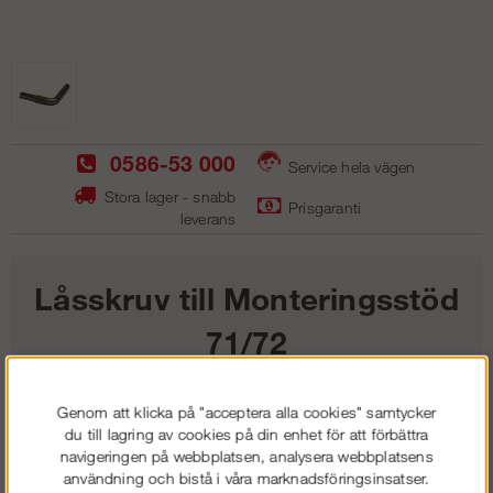
0586-53 000
Service hela vägen
Stora lager - snabb
Prisgaranti
leverans
Låsskruv till Monteringsstöd
71/72
86
kr
Genom att klicka på "acceptera alla cookies" samtycker
du till lagring av cookies på din enhet för att förbättra
navigeringen på webbplatsen, analysera webbplatsens
Lägg i kundvagnen
användning och bistå i våra marknadsföringsinsatser.