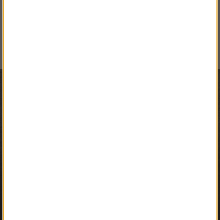
Monteringsstöd
VÄLKOMMEN TILL
STEGPROFFSEN.SE
Köp!
VÄNLIGEN VÄLJ PRIVAT ELLER FÖRETAG NEDAN.
fr. 1 124 kr
PRIVAT INKL. MOMS
FÖRETAG EXKL. MOMS
Vardagar 07.30-16.30
0586-53 000
info@stegproffsen.se
Information
Köpvillkor