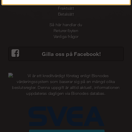
Om Oss
Fraktsätt
Betalsätt
Så här handlar du
Returer/byten
Vanliga frågor
Gilla oss på Facebook!