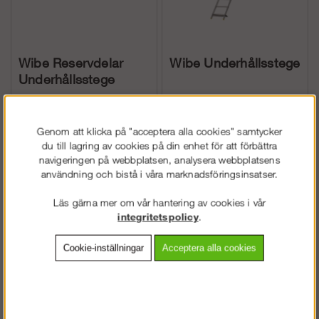
Wibe Reservdelar
Wibe Underhållsstege
Underhållsstege
fr. 294
fr. 3 540
Köp!
Köp!
(fr. 368
(fr. 4
Genom att klicka på "acceptera alla cookies" samtycker
du till lagring av cookies på din enhet för att förbättra
navigeringen på webbplatsen, analysera webbplatsens
kr
kr
kr)
425 kr)
användning och bistå i våra marknadsföringsinsatser.
Läs gärna mer om vår hantering av cookies i vår
integritetspolicy
.
Cookie-inställningar
Acceptera alla cookies
Pa-So Väggstöd &