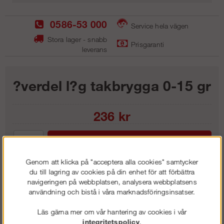
0586-53 000
Service hela vägen
Stora lager - snabb
Prisgaranti
leverans
?verdel l?g takbrygga 0-15 gr
236
kr
Lägg i kundvagnen
Genom att klicka på "acceptera alla cookies" samtycker
du till lagring av cookies på din enhet för att förbättra
navigeringen på webbplatsen, analysera webbplatsens
användning och bistå i våra marknadsföringsinsatser.
Frakt:
Klass 1 - 99 kr ex moms
Artnr:
LB 1515
Läs gärna mer om vår hantering av cookies i vår
integritetspolicy
.