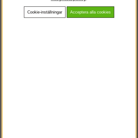
Cookie-inställningar
Acceptera alla cookies
Beskrivning
Detaljerad info
Vanliga frågor
Andra köpte även
VÄLKOMMEN TILL
STEGPROFFSEN.SE
VÄNLIGEN VÄLJ PRIVAT ELLER FÖRETAG NEDAN.
PRIVAT INKL. MOMS