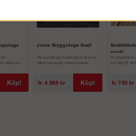
kopstege
Joros Bryggstege Svall
Snabbfäste
pack)
 för
Vår populäraste badstege Svall är en
Ett snabbfäste 
d räfflad yta
fällbar badstege i elektropolerat
och Våg för att
rostfri...
och m...
Köp!
Köp!
fr. 4 888 kr
fr. 750 kr