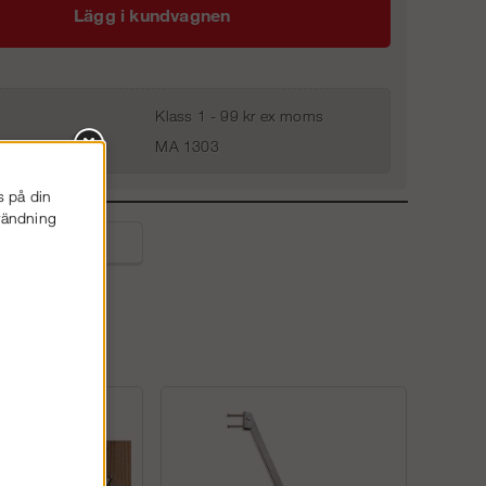
Lägg i kundvagnen
Klass 1 - 99 kr ex moms
MA 1303
s på din
nvändning
liga frågor