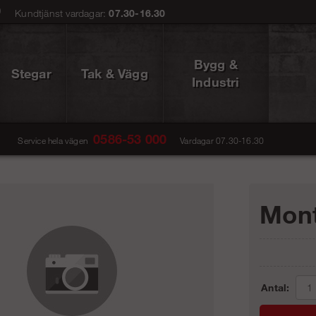
0
Kundtjänst vardagar:
07.30-16.30
Bygg &
Stegar
Tak & Vägg
Industri
0586-53 000
Service hela vägen
Vardagar 07.30-16.30
Mont
Antal: