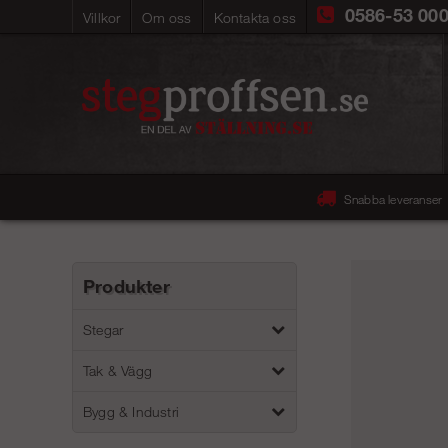
0586-53 00
Villkor
Om oss
Kontakta oss
Snabba leveranser
Produkter
Stegar
Tak & Vägg
Bygg & Industri