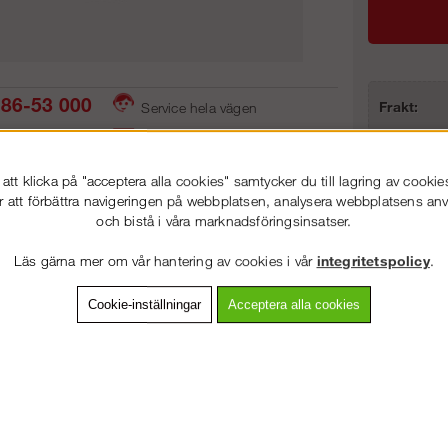
86-53 000
Frakt:
Service hela vägen
Artnr:
 snabb leverans
Prisgaranti
tt klicka på "acceptera alla cookies" samtycker du till lagring av cookie
r att förbättra navigeringen på webbplatsen, analysera webbplatsens a
och bistå i våra marknadsföringsinsatser.
vning
Detaljerad info
Van
VÄLKOMMEN TILL
STEGPROFFSEN.SE
Läs gärna mer om vår hantering av cookies i vår
integritetspolicy
.
VÄNLIGEN VÄLJ PRIVAT ELLER FÖRETAG NEDAN.
Andra köpte även
Cookie-inställningar
Acceptera alla cookies
PRIVAT INKL. MOMS
FÖRETAG EXKL. MOMS