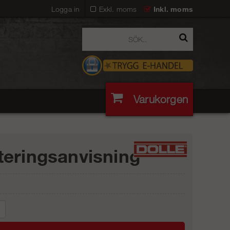
Logga in
Exkl. moms
Inkl. moms
Varukorgen
eringsanvisning