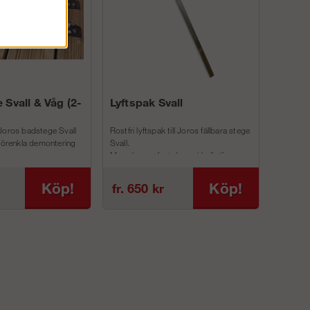
 Svall & Våg (2-
Lyftspak Svall
Joros badstege Svall
Rostfri lyftspak till Joros fällbara stege
 förenkla demontering
Svall.
Man skruvar fast denna i befintliga
inf...
Köp!
Köp!
fr. 650 kr