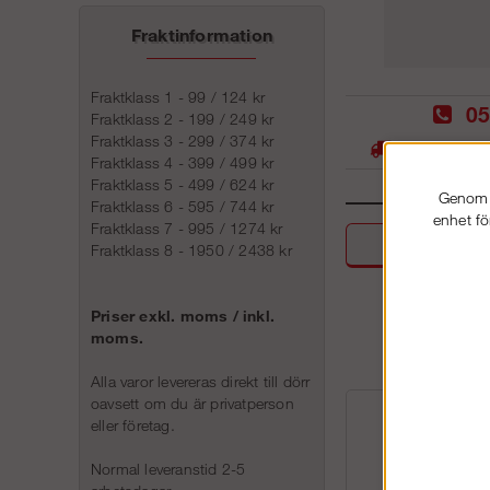
Fraktinformation
Fraktklass 1 - 99 / 124 kr
05
Fraktklass 2 - 199 / 249 kr
Fraktklass 3 - 299 / 374 kr
Stora lager -
Fraktklass 4 - 399 / 499 kr
Fraktklass 5 - 499 / 624 kr
Genom a
Fraktklass 6 - 595 / 744 kr
enhet fö
Fraktklass 7 - 995 / 1274 kr
Beskri
Fraktklass 8 - 1950 / 2438 kr
Priser exkl. moms / inkl.
moms.
Alla varor levereras direkt till dörr
oavsett om du är privatperson
eller företag.
Normal leveranstid 2-5