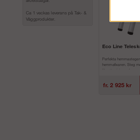
arbetsdagar.
Ca 1 veckas leverans på Tak- &
Väggprodukter.
Eco Line Teles
Perfekta hemmastegen
hemmafixaren. Steg me
för att minimera h...
fr. 2 925 kr