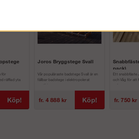
FÖRETAG EXKL. MOMS
kopstege
Joros Bryggstege Svall
Snabbfäste
pack)
 för
Vår populäraste badstege Svall är en
Ett snabbfäste 
d räfflad yta
fällbar badstege i elektropolerat
och Våg för att
rostfri...
och m...
Köp!
Köp!
fr. 4 888 kr
fr. 750 kr