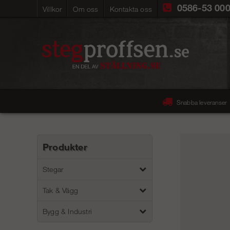
0586-53 00
Villkor
Om oss
Kontakta oss
Snabba leveranser
Produkter
Stegar
Tak & Vägg
Bygg & Industri