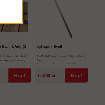
 Svall & Våg (2-
Lyftspak Svall
Joros badstege Svall
Rostfri lyftspak till Joros fällbara stege
 förenkla demontering
Svall.
Man skruvar fast denna i befintliga
inf...
Köp!
Köp!
fr. 650 kr