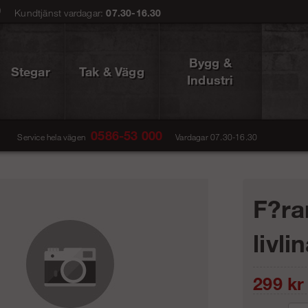
0
Kundtjänst vardagar:
07.30-16.30
Bygg &
Stegar
Tak & Vägg
Industri
0586-53 000
Service hela vägen
Vardagar 07.30-16.30
F?ra
livli
299
kr