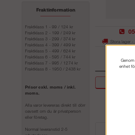
Fraktinformation
Fraktklass 1 - 99 / 124 kr
05
Fraktklass 2 - 199 / 249 kr
Fraktklass 3 - 299 / 374 kr
Stora lager -
Fraktklass 4 - 399 / 499 kr
Fraktklass 5 - 499 / 624 kr
Fraktklass 6 - 595 / 744 kr
Genom a
Fraktklass 7 - 995 / 1274 kr
enhet fö
Fraktklass 8 - 1950 / 2438 kr
Beskri
Priser exkl. moms / inkl.
moms.
Alla varor levereras direkt till dörr
oavsett om du är privatperson
eller företag.
Normal leveranstid 2-5