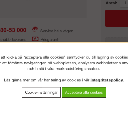
Antal:
86-53 000
Service hela vägen
 snabb leverans
Prisgaranti
Frakt:
Artnr:
tt klicka på "acceptera alla cookies" samtycker du till lagring av cookie
r att förbättra navigeringen på webbplatsen, analysera webbplatsens a
och bistå i våra marknadsföringsinsatser.
VÄLKOMMEN TILL
STEGPROFFSEN.SE
vning
Detaljerad info
Van
Läs gärna mer om vår hantering av cookies i vår
integritetspolicy
.
VÄNLIGEN VÄLJ PRIVAT ELLER FÖRETAG NEDAN.
Cookie-inställningar
Acceptera alla cookies
Andra köpte även
PRIVAT INKL. MOMS