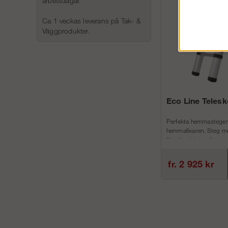
arbetsdagar.
Ca 1 veckas leverans på Tak- &
Väggprodukter.
Eco Line Teles
Perfekta hemmastegen
hemmafixaren. Steg me
för att minimera h...
fr. 2 925 kr