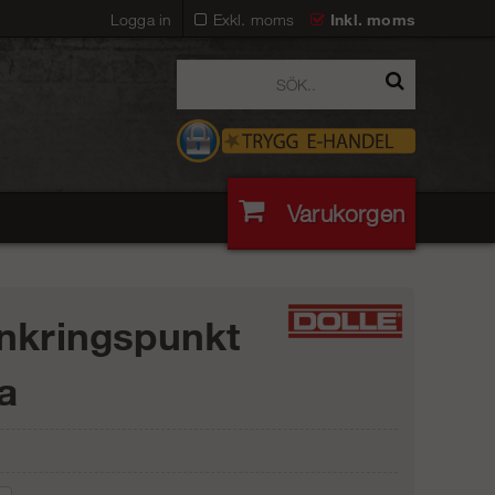
Logga in
Exkl. moms
Inkl. moms
Varukorgen
nkringspunkt
na