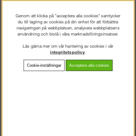
dubb
Genom att klicka på "acceptera alla cookies" samtycker
899
kr
du till lagring av cookies på din enhet för att förbättra
1 124
kr
/
navigeringen på webbplatsen, analysera webbplatsens
Vårt lägsta pris 1-30 dagar innan prissänkning:
1124 kr
användning och bistå i våra marknadsföringsinsatser.
Läs gärna mer om vår hantering av cookies i vår
Lägg i kundvagnen
integritetspolicy
.
Cookie-inställningar
Acceptera alla cookies
Frakt:
Klass 2 - 149 kr ex moms
Artnr:
WL-822057
Beskrivning
Detaljerad info