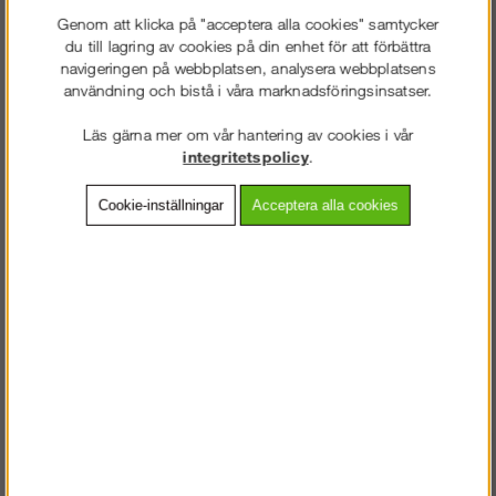
Genom att klicka på "acceptera alla cookies" samtycker
509
kr
636
kr
/
du till lagring av cookies på din enhet för att förbättra
navigeringen på webbplatsen, analysera webbplatsens
Vårt lägsta pris 1-30 dagar innan prissänkning:
636 kr
användning och bistå i våra marknadsföringsinsatser.
Lägg i kundvagnen
Läs gärna mer om vår hantering av cookies i vår
integritetspolicy
.
Cookie-inställningar
Acceptera alla cookies
Frakt:
Klass 2 - 149 kr ex moms
Artnr:
WL-724769
Beskrivning
Detaljerad info
Vanliga frågor