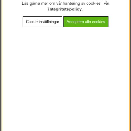
Läs gärna mer om vår hantering av cookies i vår
integritetspolicy
.
Frakt:
Klass 4 - 399 kr ex moms
Cookie-inställningar
Acceptera alla cookies
Artnr:
JO-RW020200
Beskrivning
Detaljerad info
Vanliga frågor
VÄLKOMMEN TILL
STEGPROFFSEN.SE
Andra köpte även
VÄNLIGEN VÄLJ PRIVAT ELLER FÖRETAG NEDAN.
PRIVAT INKL. MOMS