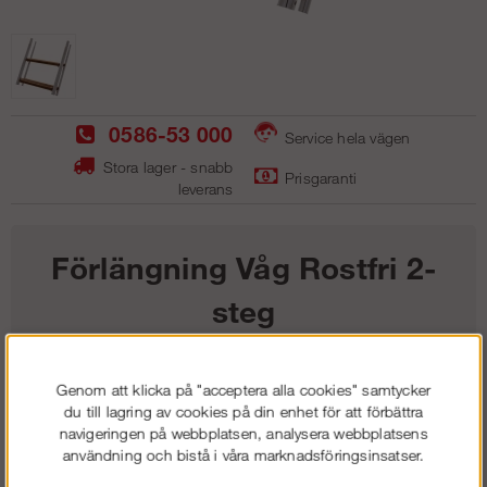
0586-53 000
Service hela vägen
Stora lager - snabb
Prisgaranti
leverans
Förlängning Våg Rostfri 2-
steg
2 663
kr
Genom att klicka på "acceptera alla cookies" samtycker
du till lagring av cookies på din enhet för att förbättra
navigeringen på webbplatsen, analysera webbplatsens
Lägg i kundvagnen
användning och bistå i våra marknadsföringsinsatser.