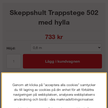
Skeppshult Trappstege 502
med hylla
733
kr
Höjd:
Lägg i kundvagnen
Genom att klicka på "acceptera alla cookies" samtycker
Frakt:
Klass 3 - 295 kr ex moms
du till lagring av cookies på din enhet för att förbättra
Artnr:
SK-00502103
navigeringen på webbplatsen, analysera webbplatsens
användning och bistå i våra marknadsföringsinsatser.