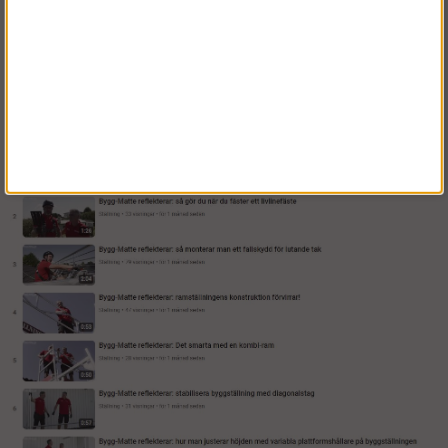
Ställningen kan användas
inomhus, när du ska jobba med
el, måleri, tak m.m.
Läs mer här:
Hantverkarställningar