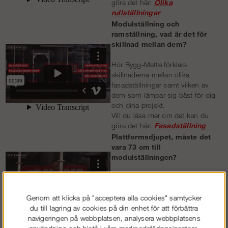
göra det här:
Olika
rullställningar
Modulställning och
ramställning, vad är det för
skillnad mellan dem?
Hör Bygg-Matte förklara
skillnaderna mellan olika
fasadställningar samt vilken av
dem som lämpar sig bäst för dig
och dina projekt.
Vill du läsa mer om det kan du
göra det här:
Fasadställning
Plattformsdjupet, måste det
vara 73 cm till
modulställningen?
Nej, det behöver det ju inte. Det
kan man ju justera smidigt så
Genom att klicka på "acceptera alla cookies" samtycker
man får den i önskat djup, kika
du till lagring av cookies på din enhet för att förbättra
här!
navigeringen på webbplatsen, analysera webbplatsens