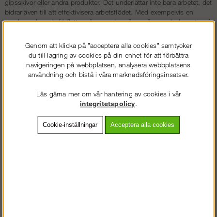
gipsskivor eller andra produkter. Det underlättar inte bara arbetet, det
bidrar även till att effektivisera arbetsflödet. Med exempelvis en
regelvagn kan du förflytta många reglar på en gång, och dessutom i
längder som ibland kräver att två personer bär dem.
Genom att klicka på "acceptera alla cookies" samtycker
Gipsskivor är ofta otympliga att bära och de har även en benägenhet
du till lagring av cookies på din enhet för att förbättra
att kunna bli skadade om de blir hanterade ovarsamt. Med en
navigeringen på webbplatsen, analysera webbplatsens
skivvagn minskar den risken och det blir lättare att förflytta skivorna
användning och bistå i våra marknadsföringsinsatser.
både ergonomiskt och säkert.
Andra smarta hjälpmedel för lyft och transport är bland annat
Läs gärna mer om vår hantering av cookies i vår
flakvagnar, verktygskistor på hjul och fodervagnar för att samla upp
integritetspolicy
.
bygg- och gipsavfall. Dessa produkter är givetvis något vi erbjuder i
den här kategori då även dessa produkter ökar säkerheten på
Cookie-inställningar
Acceptera alla cookies
arbetsplatsen.
Genom att hålla arbetsplatsen ren från skräp och spill och genom
att förvara verktygen samlade blir arbetsplatsen tryggare, säkrare och
hälsosammare. Det innebär att inga verktyg eller något spill behöver
bli liggande, som personal kan snubbla på eller som av misstag kan
sparkas ner från höga höjder och skada någon.
Köp lyfthjälpmedel av oss
Hos oss kan du köpa både mobil och ergonomisk lyfthjälp till pris