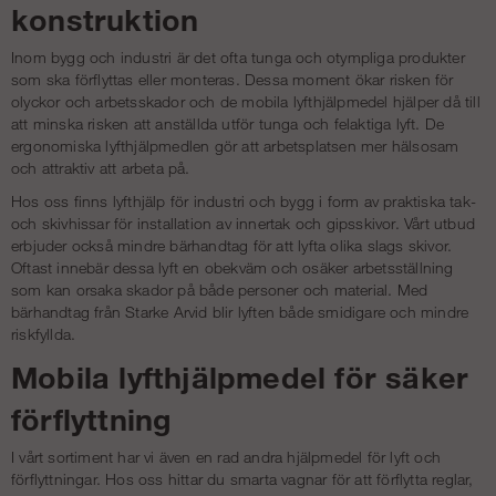
konstruktion
Inom bygg och industri är det ofta tunga och otympliga produkter
som ska förflyttas eller monteras. Dessa moment ökar risken för
olyckor och arbetsskador och de mobila lyfthjälpmedel hjälper då till
att minska risken att anställda utför tunga och felaktiga lyft. De
ergonomiska lyfthjälpmedlen gör att arbetsplatsen mer hälsosam
och attraktiv att arbeta på.
Hos oss finns lyfthjälp för industri och bygg i form av praktiska tak-
och skivhissar för installation av innertak och gipsskivor. Vårt utbud
erbjuder också mindre bärhandtag för att lyfta olika slags skivor.
Oftast innebär dessa lyft en obekväm och osäker arbetsställning
som kan orsaka skador på både personer och material. Med
bärhandtag från
Starke Arvid
blir lyften både smidigare och mindre
riskfyllda.
Mobila lyfthjälpmedel för säker
förflyttning
I vårt sortiment har vi även en rad andra hjälpmedel för lyft och
förflyttningar. Hos oss hittar du smarta vagnar för att förflytta reglar,