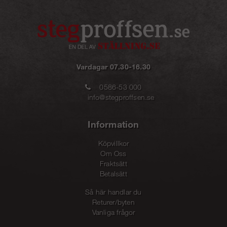
Starke Arvid är utvecklade just för detta – att skapa ett mer hållbart och
skadefritt arbetsflöde.
Vardagar 07.30-16.30
0586-53 000
info@stegproffsen.se
Information
Köpvillkor
Om Oss
Fraktsätt
Betalsätt
Så här handlar du
Returer/byten
Vanliga frågor