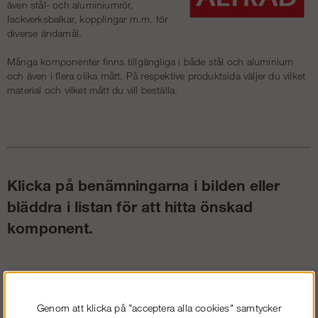
även stål- och aluminiumrör,
fackverksbalkar, kopplingar m.m. för
diverse ändamål.
Många komponenter finns tillgängliga i både stål och aluminium
och även i flera olika mått. På respektive produktsida väljer du vilket
material och vilket mått du vill beställa.
Klicka på benämningarna i bilden eller
bläddra i listan för att hitta önskad
komponent.
Dubbelräcke
Uppgångs-
L-bom
plattform
Kompositplattform
Toppstopp
Genom att klicka på "acceptera alla cookies" samtycker