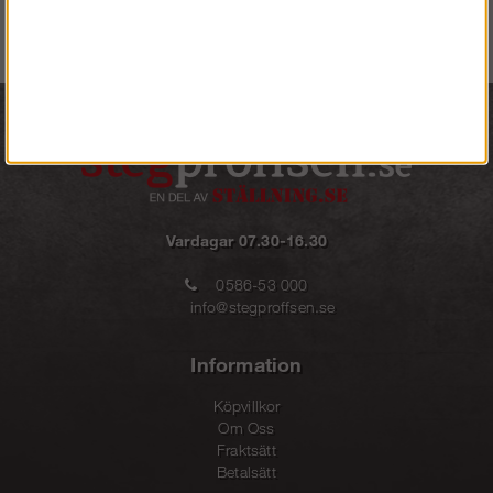
1 186 kr
Köp!
Köp!
949 kr
2 373 kr
Vardagar 07.30-16.30
0586-53 000
info@stegproffsen.se
Information
Köpvillkor
Om Oss
Fraktsätt
Betalsätt