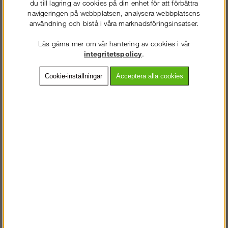
du till lagring av cookies på din enhet för att förbättra
Konsol
Diagonalstag
navigeringen på webbplatsen, analysera webbplatsens
Ram
användning och bistå i våra marknadsföringsinsatser.
Sparklist
Ändstopp
Läs gärna mer om vår hantering av cookies i vår
Stålplank
integritetspolicy
.
Väggfäste
Variabel
plattformshållare
Cookie-inställningar
Acceptera alla cookies
Ram
Enkelräcke
Ställbar fot
VÄLKOMMEN TILL