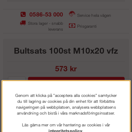
0586-53 000
Service hela vägen
Stora lager - snabb
Prisgaranti
leverans
Bultsats 100st M10x20 vfz
573
kr
Lägg i kundvagnen
Genom att klicka på "acceptera alla cookies" samtycker
du till lagring av cookies på din enhet för att förbättra
navigeringen på webbplatsen, analysera webbplatsens
användning och bistå i våra marknadsföringsinsatser.
Frakt:
Klass 1 - 99 kr ex moms
Artnr:
BU 1200
Läs gärna mer om vår hantering av cookies i vår
integritetspolicy
.