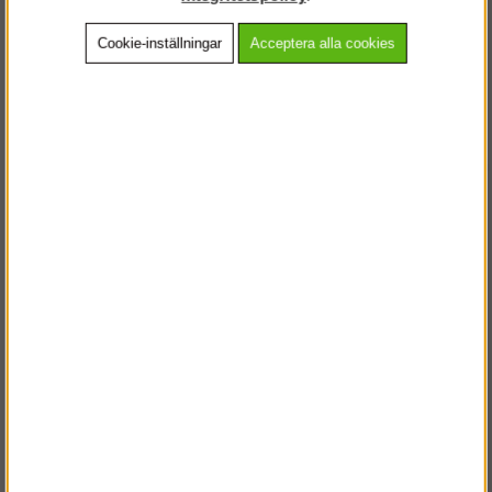
Cookie-inställningar
Acceptera alla cookies
Beskrivning
Detaljerad info
Vanliga frågor
Andra köpte även
VÄLKOMMEN TILL
STEGPROFFSEN.SE
VÄNLIGEN VÄLJ PRIVAT ELLER FÖRETAG NEDAN.
PRIVAT INKL. MOMS