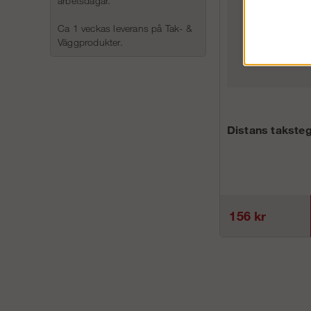
arbetsdagar.
Ca 1 veckas leverans på Tak- &
Väggprodukter.
Distans takste
156 kr