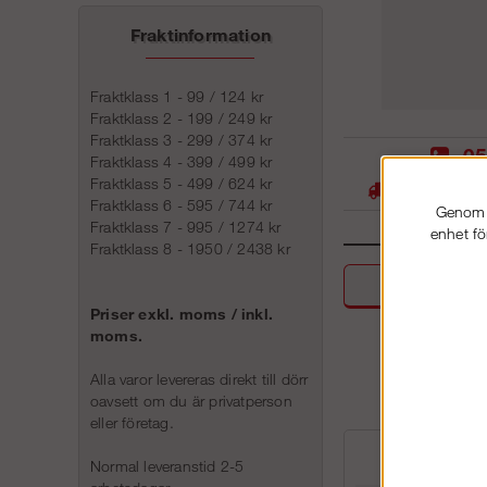
Fraktinformation
Fraktklass 1 - 99 / 124 kr
Fraktklass 2 - 199 / 249 kr
Fraktklass 3 - 299 / 374 kr
05
Fraktklass 4 - 399 / 499 kr
Fraktklass 5 - 499 / 624 kr
Stora lager -
Fraktklass 6 - 595 / 744 kr
Genom a
Fraktklass 7 - 995 / 1274 kr
enhet fö
Fraktklass 8 - 1950 / 2438 kr
Beskri
Priser exkl. moms / inkl.
moms.
Alla varor levereras direkt till dörr
oavsett om du är privatperson
eller företag.
Normal leveranstid 2-5