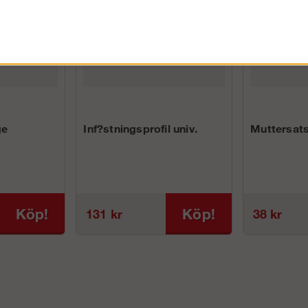
ge
Inf?stningsprofil univ.
Muttersats
Köp!
Köp!
131 kr
38 kr