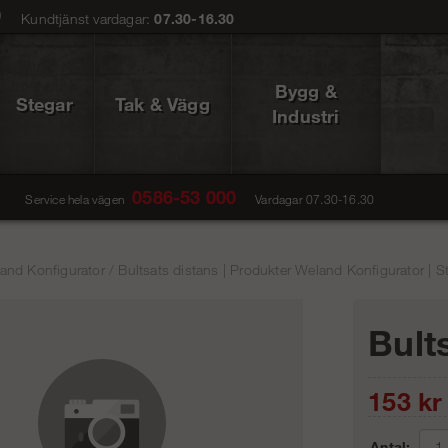
0
Kundtjänst vardagar:
07.30-16.30
Bygg &
Stegar
Tak & Vägg
Industri
0586-53 000
Service hela vägen
Vardagar 07.30-16.30
and Konfigurator
/
Bultsats distans | Produkter Weland Konfigurator | S
Bult
153
kr
Antal: