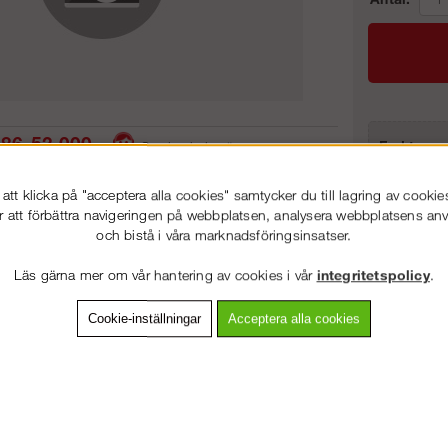
86-53 000
Frakt:
Service hela vägen
Artnr:
 snabb leverans
Prisgaranti
tt klicka på "acceptera alla cookies" samtycker du till lagring av cookie
r att förbättra navigeringen på webbplatsen, analysera webbplatsens a
och bistå i våra marknadsföringsinsatser.
VÄLKOMMEN TILL
STEGPROFFSEN.SE
vning
Detaljerad info
Van
Läs gärna mer om vår hantering av cookies i vår
integritetspolicy
.
VÄNLIGEN VÄLJ PRIVAT ELLER FÖRETAG NEDAN.
Cookie-inställningar
Acceptera alla cookies
Andra köpte även
PRIVAT INKL. MOMS
FÖRETAG EXKL. MOMS