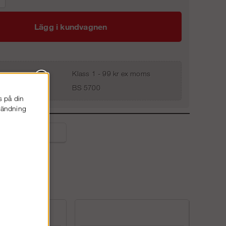
Lägg i kundvagnen
Klass 1 - 99 kr ex moms
BS 5700
s på din
nvändning
liga frågor