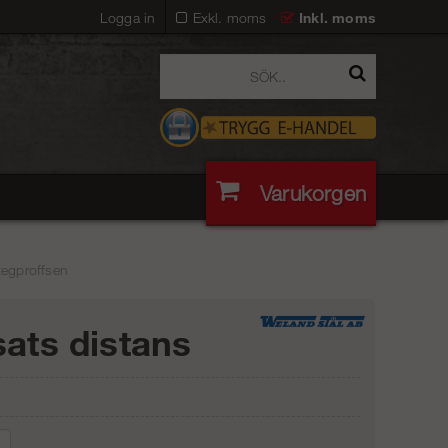
Logga in
Exkl. moms
Inkl. moms
Varukorgen
tegproffsen
sats distans