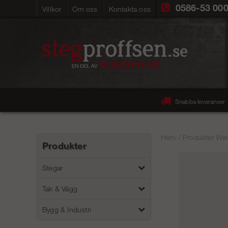
0586-53 00
Villkor
Om oss
Kontakta oss
Snabba leveranser
Hem
/
Produkter Wel
Produkter
Stegar
Tak & Vägg
Bygg & Industri