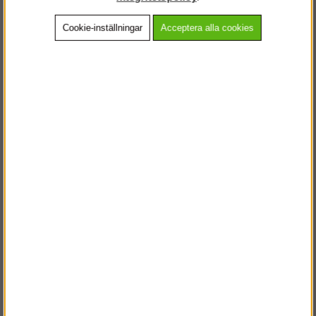
Cookie-inställningar
Acceptera alla cookies
Beskrivning
Detaljerad info
Vanliga frågor
Andra köpte även
VÄLKOMMEN TILL
STEGPROFFSEN.SE
VÄNLIGEN VÄLJ PRIVAT ELLER FÖRETAG NEDAN.
PRIVAT INKL. MOMS