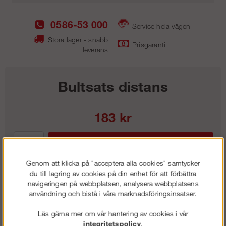
0586-53 000
Service hela vägen
Stora lager - snabb
Prisgaranti
leverans
Bultsats distans
183
kr
Lägg i kundvagnen
Genom att klicka på "acceptera alla cookies" samtycker
du till lagring av cookies på din enhet för att förbättra
navigeringen på webbplatsen, analysera webbplatsens
användning och bistå i våra marknadsföringsinsatser.
Frakt:
Klass 1 - 99 kr ex moms
Artnr:
GBS 5700
Läs gärna mer om vår hantering av cookies i vår
integritetspolicy
.