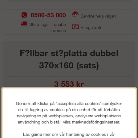
0586-53 000
Service hela vägen
Stora lager - snabb
Prisgaranti
leverans
F?llbar st?platta dubbel
370x160 (sats)
3 553
kr
Lägg i kundvagnen
Genom att klicka på "acceptera alla cookies" samtycker
du till lagring av cookies på din enhet för att förbättra
navigeringen på webbplatsen, analysera webbplatsens
användning och bistå i våra marknadsföringsinsatser.
Frakt:
Klass 1 - 99 kr ex moms
Läs gärna mer om vår hantering av cookies i vår