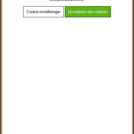
Cookie-inställningar
Acceptera alla cookies
Beskrivning
Detaljerad info
Vanliga frågor
Andra köpte även
VÄLKOMMEN TILL
STEGPROFFSEN.SE
VÄNLIGEN VÄLJ PRIVAT ELLER FÖRETAG NEDAN.
PRIVAT INKL. MOMS