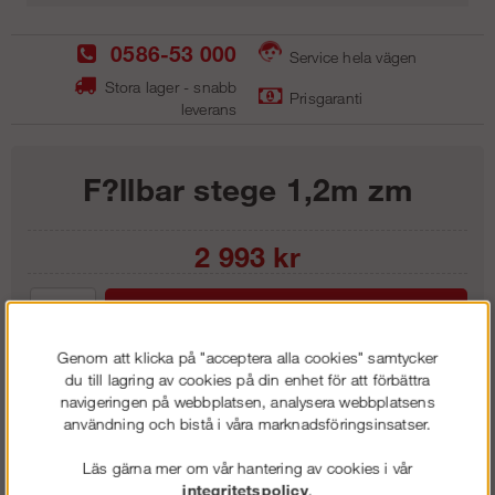
0586-53 000
Service hela vägen
Stora lager - snabb
Prisgaranti
leverans
F?llbar stege 1,2m zm
2 993
kr
Lägg i kundvagnen
Genom att klicka på "acceptera alla cookies" samtycker
du till lagring av cookies på din enhet för att förbättra
navigeringen på webbplatsen, analysera webbplatsens
användning och bistå i våra marknadsföringsinsatser.
Frakt:
Klass 1 - 99 kr ex moms
Artnr:
FS 1250
Läs gärna mer om vår hantering av cookies i vår
integritetspolicy
.