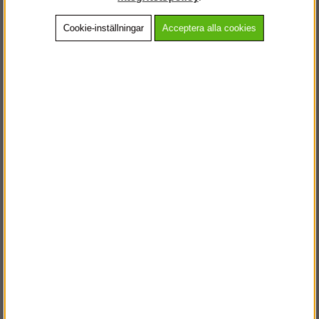
Cookie-inställningar
Acceptera alla cookies
Beskrivning
Detaljerad info
Vanliga frågor
Andra köpte även
VÄLKOMMEN TILL
STEGPROFFSEN.SE
VÄNLIGEN VÄLJ PRIVAT ELLER FÖRETAG NEDAN.
PRIVAT INKL. MOMS