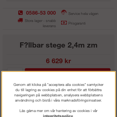
0586-53 000
Service hela vägen
Stora lager - snabb
Prisgaranti
leverans
F?llbar stege 2,4m zm
6 629
kr
Lägg i kundvagnen
Genom att klicka på "acceptera alla cookies" samtycker
du till lagring av cookies på din enhet för att förbättra
navigeringen på webbplatsen, analysera webbplatsens
användning och bistå i våra marknadsföringsinsatser.
Frakt:
Klass 1 - 99 kr ex moms
Artnr:
GFS 2450
Läs gärna mer om vår hantering av cookies i vår
integritetspolicy
.